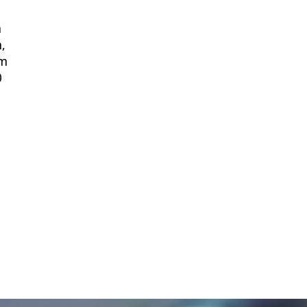
n
,
im
0