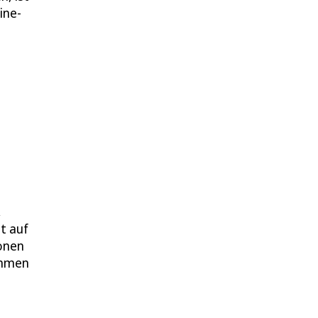
ine-
,
t auf
ionen
ehmen