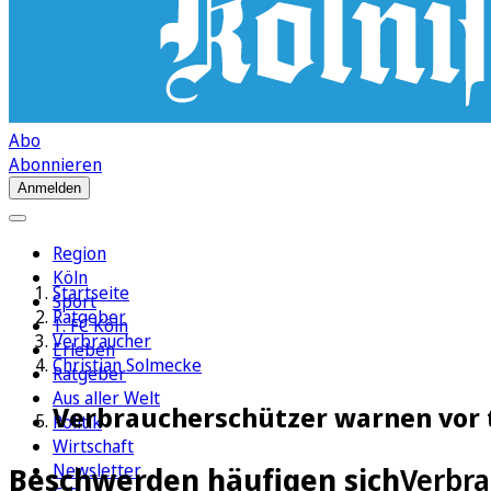
Abo
Abonnieren
Anmelden
Region
Köln
Startseite
Sport
Ratgeber
1. FC Köln
Verbraucher
Erleben
Christian Solmecke
Ratgeber
Aus aller Welt
Verbraucherschützer warnen vor 
Politik
Wirtschaft
Newsletter
Beschwerden häufigen sich
Verbra