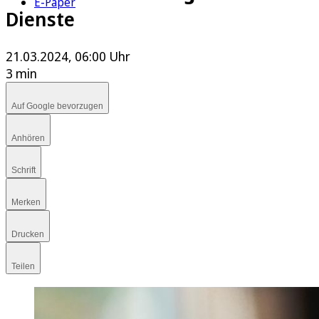
E-Paper
Dienste
21.03.2024, 06:00 Uhr
3 min
Auf Google bevorzugen
Anhören
Schrift
Merken
Drucken
Teilen