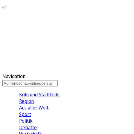
Meine KR
Meine Artikel
Meine Region
Meine Newsletter
Gewinnspiele
Mein Rundschau PLUS
Mein E-Paper
Navigation
Köln und Stadtteile
Region
Aus aller Welt
Sport
Politik
Debatte