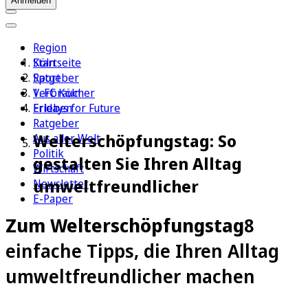
Anmelden
Region
Köln
Startseite
Sport
Ratgeber
1. FC Köln
Verbraucher
Erleben
Fridays for Future
Ratgeber
Welterschöpfungstag: So
Aus aller Welt
Politik
gestalten Sie Ihren Alltag
Wirtschaft
umweltfreundlicher
Newsletter
E-Paper
Zum Welterschöpfungstag
8
einfache Tipps, die Ihren Alltag
umweltfreundlicher machen