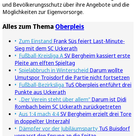
und Bevölkerungsschutz über ihre Angebote und die
Möglichkeiten zur Eigenvorsorge.
Alles zum Thema
Oberpleis
Zum Einstand
Frank Süs feiert Last-Minute-
Sieg mit dem SC Uckerath
Fußball-Kreisliga A
SV Bergheim kassiert erste
Pleite am elften Spieltag
Spielabbruch in Winterscheid
Darum wollte
Umutspor Troisdorf die Partie nicht fortsetzen
Fußball-Bezirksliga
TuS Oberpleis entführt drei
Punkte aus Uckerath
„Der Verein steht über allem“
Darum ist Didi
Rombach beim SC Uckerath zurückgetreten
Aus 1:4 mach 4:4
SV Bergheim erzielt drei Tore
in doppelter Unterzahl
Dämpfer vor der Jubiläumsparty
TuS Buisdorf
verpasst den Sprung an die Spitze