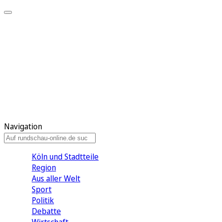
Meine KR
Meine Artikel
Meine Region
Meine Newsletter
Gewinnspiele
Mein Rundschau PLUS
Mein E-Paper
Navigation
Köln und Stadtteile
Region
Aus aller Welt
Sport
Politik
Debatte