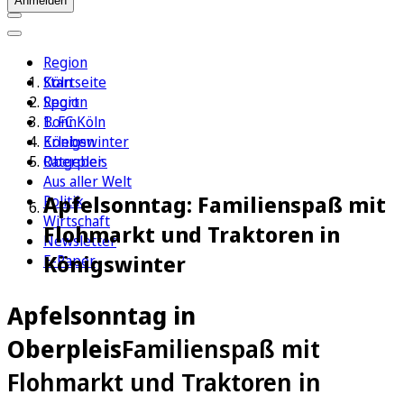
Anmelden
Region
Köln
Startseite
Sport
Region
1. FC Köln
Bonn
Erleben
Königswinter
Ratgeber
Oberpleis
Aus aller Welt
Apfelsonntag: Familienspaß mit
Politik
Wirtschaft
Flohmarkt und Traktoren in
Newsletter
Königswinter
E-Paper
Apfelsonntag in
Oberpleis
Familienspaß mit
Flohmarkt und Traktoren in