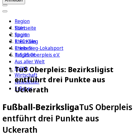
Anmelden
Region
Köln
Startseite
Sport
Region
1. FC Köln
Rhein-Sieg
Erleben
Rhein-Sieg-Lokalsport
Ratgeber
TuS 05 Oberpleis e.V.
Aus aller Welt
TuS Oberpleis: Bezirksligist
Politik
Wirtschaft
entführt drei Punkte aus
Newsletter
Uckerath
E-Paper
Fußball-Bezirksliga
TuS Oberpleis
entführt drei Punkte aus
Uckerath