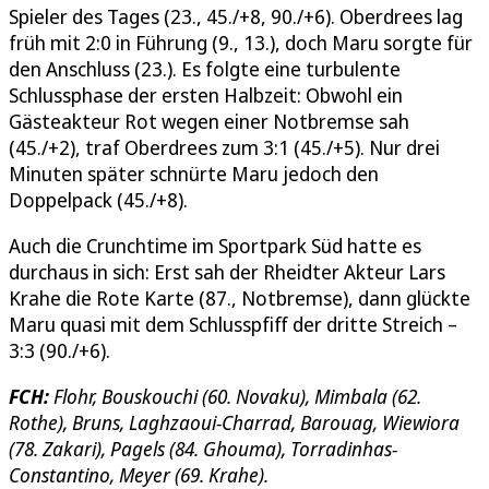
Spieler des Tages (23., 45./+8, 90./+6). Oberdrees lag
früh mit 2:0 in Führung (9., 13.), doch Maru sorgte für
den Anschluss (23.). Es folgte eine turbulente
Schlussphase der ersten Halbzeit: Obwohl ein
Gästeakteur Rot wegen einer Notbremse sah
(45./+2), traf Oberdrees zum 3:1 (45./+5). Nur drei
Minuten später schnürte Maru jedoch den
Doppelpack (45./+8).
Auch die Crunchtime im Sportpark Süd hatte es
durchaus in sich: Erst sah der Rheidter Akteur Lars
Krahe die Rote Karte (87., Notbremse), dann glückte
Maru quasi mit dem Schlusspfiff der dritte Streich –
3:3 (90./+6).
FCH:
Flohr, Bouskouchi (60. Novaku), Mimbala (62.
Rothe), Bruns, Laghzaoui-Charrad, Barouag, Wiewiora
(78. Zakari), Pagels (84. Ghouma), Torradinhas-
Constantino, Meyer (69. Krahe).