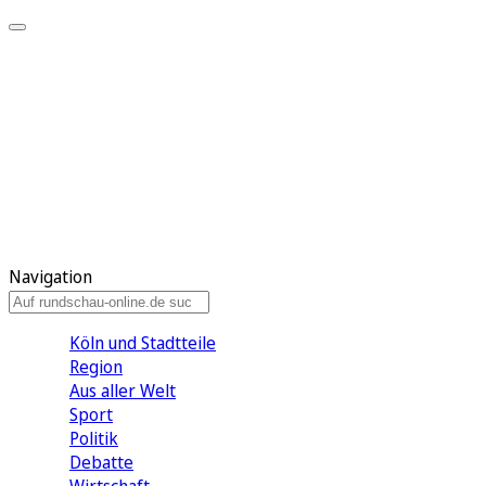
Meine KR
Meine Artikel
Meine Region
Meine Newsletter
Gewinnspiele
Mein Rundschau PLUS
Mein E-Paper
Navigation
Köln und Stadtteile
Region
Aus aller Welt
Sport
Politik
Debatte