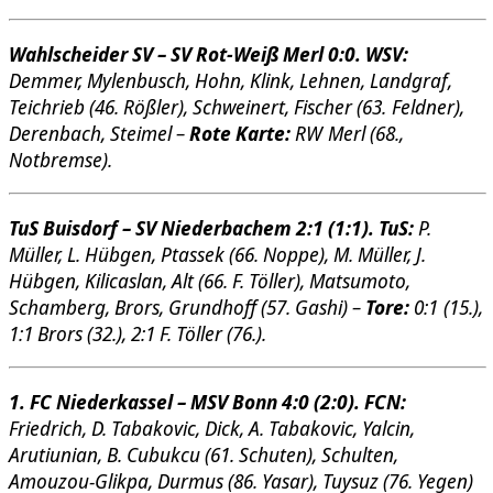
Wahlscheider SV – SV Rot-Weiß Merl 0:0. WSV:
Demmer, Mylenbusch, Hohn, Klink, Lehnen, Landgraf,
Teichrieb (46. Rößler), Schweinert, Fischer (63. Feldner),
Derenbach, Steimel –
Rote Karte:
RW Merl (68.,
Notbremse).
TuS Buisdorf – SV Niederbachem 2:1 (1:1). TuS:
P.
Müller, L. Hübgen, Ptassek (66. Noppe), M. Müller, J.
Hübgen, Kilicaslan, Alt (66. F. Töller), Matsumoto,
Schamberg, Brors, Grundhoff (57. Gashi) –
Tore:
0:1 (15.),
1:1 Brors (32.), 2:1 F. Töller (76.).
1. FC Niederkassel – MSV Bonn 4:0 (2:0). FCN:
Friedrich, D. Tabakovic, Dick, A. Tabakovic, Yalcin,
Arutiunian, B. Cubukcu (61. Schuten), Schulten,
Amouzou-Glikpa, Durmus (86. Yasar), Tuysuz (76. Yegen)