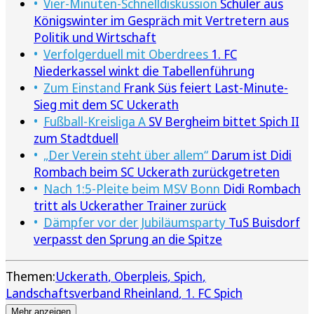
Vier-Minuten-Schnelldiskussion
Schüler aus
Königswinter im Gespräch mit Vertretern aus
Politik und Wirtschaft
Verfolgerduell mit Oberdrees
1. FC
Niederkassel winkt die Tabellenführung
Zum Einstand
Frank Süs feiert Last-Minute-
Sieg mit dem SC Uckerath
Fußball-Kreisliga A
SV Bergheim bittet Spich II
zum Stadtduell
„Der Verein steht über allem“
Darum ist Didi
Rombach beim SC Uckerath zurückgetreten
Nach 1:5-Pleite beim MSV Bonn
Didi Rombach
tritt als Uckerather Trainer zurück
Dämpfer vor der Jubiläumsparty
TuS Buisdorf
verpasst den Sprung an die Spitze
Themen:
Uckerath
Oberpleis
Spich
Landschaftsverband Rheinland
1. FC Spich
Mehr anzeigen