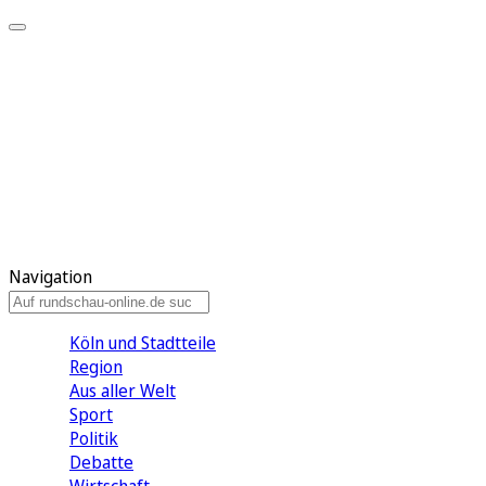
Meine KR
Meine Artikel
Meine Region
Meine Newsletter
Gewinnspiele
Mein Rundschau PLUS
Mein E-Paper
Navigation
Köln und Stadtteile
Region
Aus aller Welt
Sport
Politik
Debatte