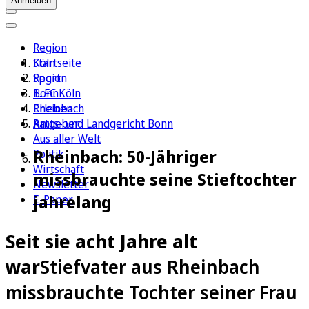
Anmelden
Region
Köln
Startseite
Sport
Region
1. FC Köln
Bonn
Erleben
Rheinbach
Ratgeber
Amts- und Landgericht Bonn
Aus aller Welt
Rheinbach: 50-Jähriger
Politik
Wirtschaft
missbrauchte seine Stieftochter
Newsletter
jahrelang
E-Paper
Seit sie acht Jahre alt
war
Stiefvater aus Rheinbach
missbrauchte Tochter seiner Frau