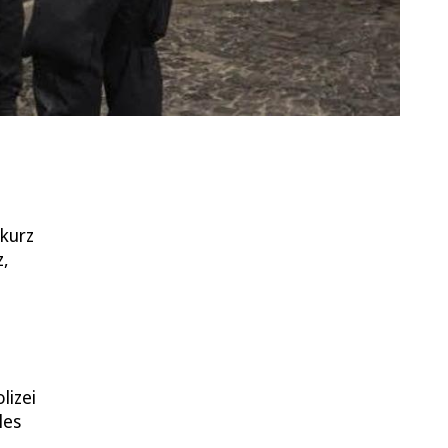
 kurz
z,
lizei
les