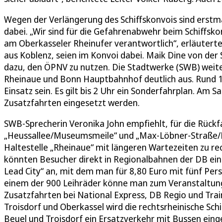
Wegen der Verlängerung des Schiffskonvois sind erstm
dabei. „Wir sind für die Gefahrenabwehr beim Schiffsk
am Oberkasseler Rheinufer verantwortlich“, erläuterte
aus Koblenz, seien im Konvoi dabei. Maik Dine von der
dazu, den ÖPNV zu nutzen. Die Stadtwerke (SWB) weite
Rheinaue und Bonn Hauptbahnhof deutlich aus. Rund 1
Einsatz sein. Es gilt bis 2 Uhr ein Sonderfahrplan. A
Zusatzfahrten eingesetzt werden.
SWB-Sprecherin Veronika John empfiehlt, für die Rückf
„Heussallee/Museumsmeile“ und „Max-Löbner-Straße/Fr
Haltestelle „Rheinaue“ mit längeren Wartezeiten zu r
könnten Besucher direkt in Regionalbahnen der DB eins
Lead City“ an, mit dem man für 8,80 Euro mit fünf Pers
einem der 900 Leihräder könne man zum Veranstaltung
Zusatzfahrten bei National Express, DB Regio und Tra
Troisdorf und Oberkassel wird die rechtsrheinische Sch
Beuel und Troisdorf ein Ersatzverkehr mit Bussen eing