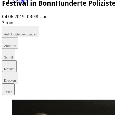
E-Paper
Festival in Bonn
Hunderte Polizist
04.06.2019, 03:38 Uhr
3 min
Auf Google bevorzugen
Anhören
Schrift
Merken
Drucken
Teilen