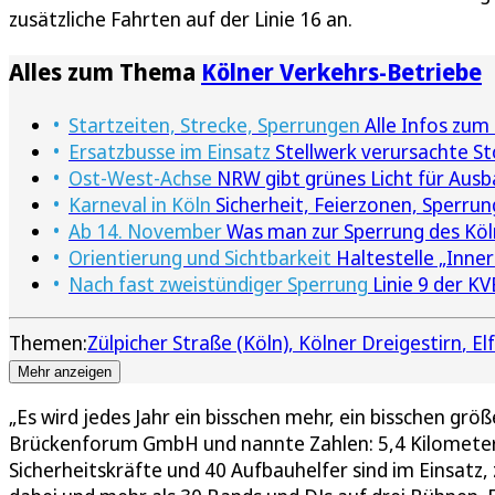
zusätzliche Fahrten auf der Linie 16 an.
Alles zum Thema
Kölner Verkehrs-Betriebe
Startzeiten, Strecke, Sperrungen
Alle Infos zum
Ersatzbusse im Einsatz
Stellwerk verursachte St
Ost-West-Achse
NRW gibt grünes Licht für Ausba
Karneval in Köln
Sicherheit, Feierzonen, Sperrun
Ab 14. November
Was man zur Sperrung des Kö
Orientierung und Sichtbarkeit
Haltestelle „Inne
Nach fast zweistündiger Sperrung
Linie 9 der KV
Themen:
Zülpicher Straße (Köln)
Kölner Dreigestirn
El
Mehr anzeigen
„Es wird jedes Jahr ein bisschen mehr, ein bisschen grö
Brückenforum GmbH und nannte Zahlen: 5,4 Kilometer
Sicherheitskräfte und 40 Aufbauhelfer sind im Einsatz