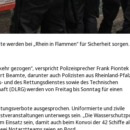
e werden bei „Rhein in Flammen“ für Sicherheit sorgen.
ehr gezogen“, verspricht Polizeisprecher Frank Piontek
t Beamte, darunter auch Polizisten aus Rheinland-Pfal
ts- und des Rettungsdienstes sowie des Technischen
aft (DLRG) werden von Freitag bis Sonntag für einen
retungsverbote ausgesprochen. Uniformierte und zivile
tveranstaltungen unterwegs sein. „Die Wasserschutzpo
Einsatz sein, damit auch beim Konvoi der 42 Schiffe al
 zwei Notarztteams seien an Bord.