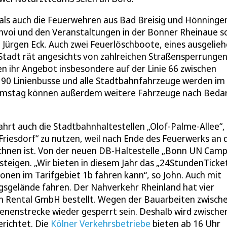
als auch die Feuerwehren aus Bad Breisig und Hönninge
onvoi und den Veranstaltungen in der Bonner Rheinaue s
 Jürgen Eck. Auch zwei Feuerlöschboote, eines ausgelie
 Stadt rät angesichts von zahlreichen Straßensperrunge
n ihr Angebot insbesondere auf der Linie 66 zwischen
90 Linienbusse und alle Stadtbahnfahrzeuge werden im
m Samstag können außerdem weitere Fahrzeuge nach Bedar
ahrt auch die Stadtbahnhaltestellen „Olof-Palme-Allee“,
iesdorf“ zu nutzen, weil nach Ende des Feuerwerks an 
echnen ist. Von der neuen DB-Haltestelle „Bonn UN Camp
teigen. „Wir bieten in diesem Jahr das „24StundenTicke
onen im Tarifgebiet 1b fahren kann“, so John. Auch mit
sgelände fahren. Der Nahverkehr Rheinland hat vier
in Rental GmbH bestellt. Wegen der Bauarbeiten zwisch
ienenstrecke wieder gesperrt sein. Deshalb wird zwische
erichtet. Die
Kölner Verkehrsbetriebe
bieten ab 16 Uhr