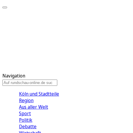
Meine KR
Meine Artikel
Meine Region
Meine Newsletter
Gewinnspiele
Mein Rundschau PLUS
Mein E-Paper
Navigation
Köln und Stadtteile
Region
Aus aller Welt
Sport
Politik
Debatte