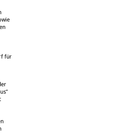
n
owie
hen
n
f für
der
us“
t
en
n