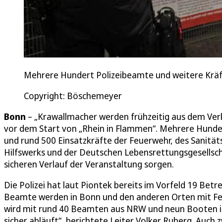
Mehrere Hundert Polizeibeamte und weitere Kräft
Copyright: Böschemeyer
Bonn
– „Krawallmacher werden frühzeitig aus dem Verk
vor dem Start von „Rhein in Flammen“. Mehrere Hunder
und rund 500 Einsatzkräfte der Feuerwehr, des Sanitä
Hilfswerks und der Deutschen Lebensrettungsgesellsch
sicheren Verlauf der Veranstaltung sorgen.
Die Polizei hat laut Piontek bereits im Vorfeld 19 Bet
Beamte werden in Bonn und den anderen Orten mit Fes
wird mit rund 40 Beamten aus NRW und neun Booten im 
sicher abläuft“, berichtete Leiter Volker Ruberg. Auch