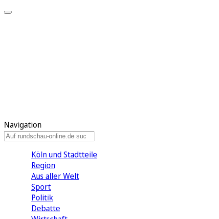
Meine KR
Meine Artikel
Meine Region
Meine Newsletter
Gewinnspiele
Mein Rundschau PLUS
Mein E-Paper
Navigation
Köln und Stadtteile
Region
Aus aller Welt
Sport
Politik
Debatte