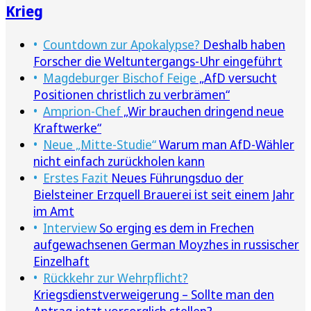
Krieg
Countdown zur Apokalypse?
Deshalb haben
Forscher die Weltuntergangs-Uhr eingeführt
Magdeburger Bischof Feige
„AfD versucht
Positionen christlich zu verbrämen“
Amprion-Chef
„Wir brauchen dringend neue
Kraftwerke“
Neue „Mitte-Studie“
Warum man AfD-Wähler
nicht einfach zurückholen kann
Erstes Fazit
Neues Führungsduo der
Bielsteiner Erzquell Brauerei ist seit einem Jahr
im Amt
Interview
So erging es dem in Frechen
aufgewachsenen German Moyzhes in russischer
Einzelhaft
Rückkehr zur Wehrpflicht?
Kriegsdienstverweigerung – Sollte man den
Antrag jetzt vorsorglich stellen?