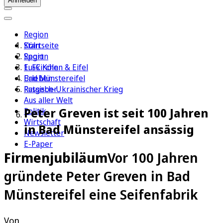
Anmelden
Region
Köln
Startseite
Sport
Region
1. FC Köln
Euskirchen & Eifel
Erleben
Bad Münstereifel
Ratgeber
Russisch-Ukrainischer Krieg
Aus aller Welt
Peter Greven ist seit 100 Jahren
Politik
Wirtschaft
in Bad Münstereifel ansässig
Newsletter
E-Paper
Firmenjubiläum
Vor 100 Jahren
gründete Peter Greven in Bad
Münstereifel eine Seifenfabrik
Von