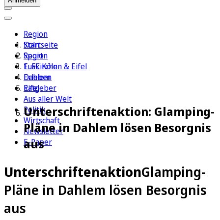
Anmelden
Region
Köln
Startseite
Sport
Region
1. FC Köln
Euskirchen & Eifel
Erleben
Dahlem
Ratgeber
Eifel
Aus aller Welt
Unterschriftenaktion: Glamping-
Politik
Wirtschaft
Pläne in Dahlem lösen Besorgnis
Newsletter
aus
E-Paper
Unterschriftenaktion
Glamping-
Pläne in Dahlem lösen Besorgnis
aus