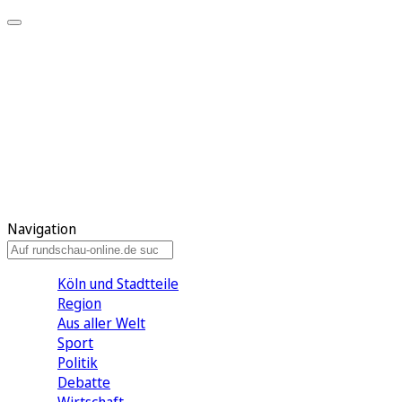
Meine KR
Meine Artikel
Meine Region
Meine Newsletter
Gewinnspiele
Mein Rundschau PLUS
Mein E-Paper
Navigation
Köln und Stadtteile
Region
Aus aller Welt
Sport
Politik
Debatte