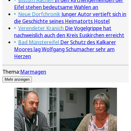
Bistum Aachen
In den Kirchengemeinden der
Eifel stehen bedeutsame Wahlen an
Neue Dorfchronik
Junger Autor vertieft sich in
die Geschichte seines Heimatorts Hostel
Verendeter Kranich
Die Vogelgrippe hat
nachweislich auch den Kreis Euskirchen erreicht
Bad Münstereifel
Der Schutz des Kalkarer
Moores lag Wolfgang Schumacher sehr am
Herzen
Thema:
Marmagen
Mehr anzeigen