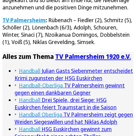
abgekauft und so bleibt am Ende nur, die Niederlage
anzunehmen und die positiven Dinge mitzunehmen.
TV Palmersheim
:
Rübenach – Fiedler (2), Schmitz (5),
Schöller (2), Lönenbach (6/3), Adolph, Schouren,
Winter, Sinaci (7), Nzoikanua Domingos, Dobbelstein
(1), Voiß (5), Niklas Grevelding, Simsek.
Alles zum Thema
TV Palmersheim 1920 e.V.
Handball
Julian Gasts Siebenmeter entscheidet
Krimi zugunsten der HSG Euskirchen
Handball-Oberliga
TV Palmersheim gewinnt
gegen einen dankbaren Gegner
Handball
Drei Spiele, drei Siege: HSG
Euskirchen feiert Traumstart in die Saison
Handball Oberliga
TV Palmersheim zeigt gegen
Weiden Siegeswillen und hat Niklas Adolph
Handball
HSG Euskirchen gewinnt zum