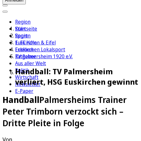
Anmelden
Region
Köln
Startseite
Sport
Region
1. FC Köln
Euskirchen & Eifel
Erleben
Euskirchen Lokalsport
Ratgeber
TV Palmersheim 1920 e.V.
Aus aller Welt
Handball: TV Palmersheim
Politik
Wirtschaft
verliert, HSG Euskirchen gewinnt
Newsletter
E-Paper
Handball
Palmersheims Trainer
Peter Trimborn verzockt sich –
Dritte Pleite in Folge
Von