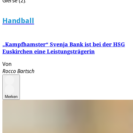
Gierse (2).
Handball
„Kampfhamster“ Svenja Bank ist bei der HSG
Euskirchen eine Leistungsträgerin
Von
Rocco Bartsch
Merken