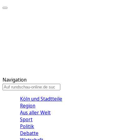
Meine KR
Meine Artikel
Meine Region
Meine Newsletter
Gewinnspiele
Mein Rundschau PLUS
Mein E-Paper
Navigation
Köln und Stadtteile
Region
Aus aller Welt
Sport
Politik
Debatte