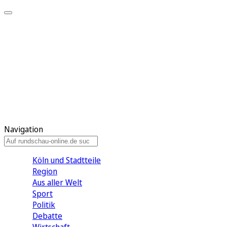
Meine KR
Meine Artikel
Meine Region
Meine Newsletter
Gewinnspiele
Mein Rundschau PLUS
Mein E-Paper
Navigation
Köln und Stadtteile
Region
Aus aller Welt
Sport
Politik
Debatte