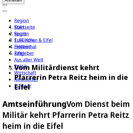
Anmelden
Region
Köln
Startseite
Sport
Region
1. FC Köln
Euskirchen & Eifel
Erleben
Hellenthal
Ratgeber
Eifel
Aus aller Welt
Vom Militärdienst kehrt
Politik
Wirtschaft
Pfarrerin Petra Reitz heim in die
Newsletter
Eifel
E-Paper
Amtseinführung
Vom Dienst beim
Militär kehrt Pfarrerin Petra Reitz
heim in die Eifel