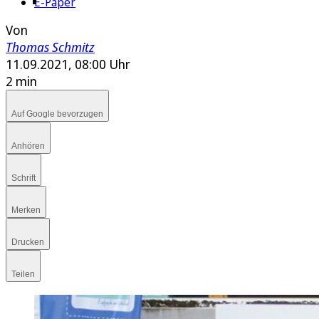
E-Paper
Von
Thomas Schmitz
11.09.2021, 08:00 Uhr
2 min
Auf Google bevorzugen
Anhören
Schrift
Merken
Drucken
Teilen