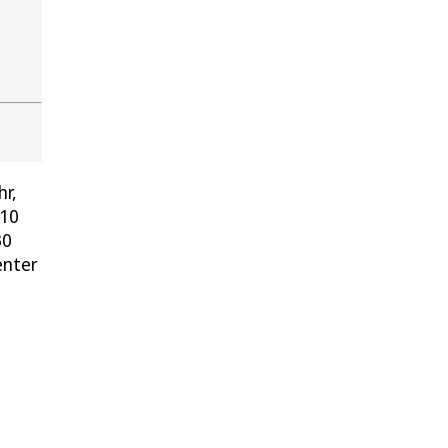
hr,
 10
30
enter