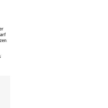
er
arf
tzen
s