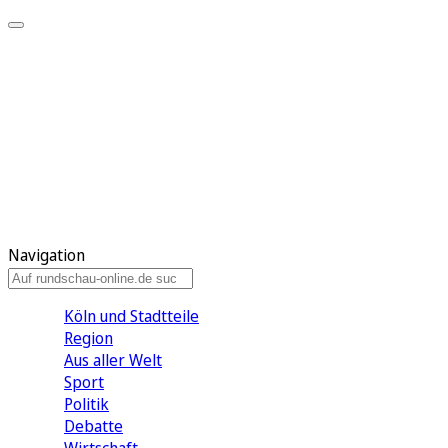
Meine KR
Meine Artikel
Meine Region
Meine Newsletter
Gewinnspiele
Mein Rundschau PLUS
Mein E-Paper
Navigation
Köln und Stadtteile
Region
Aus aller Welt
Sport
Politik
Debatte