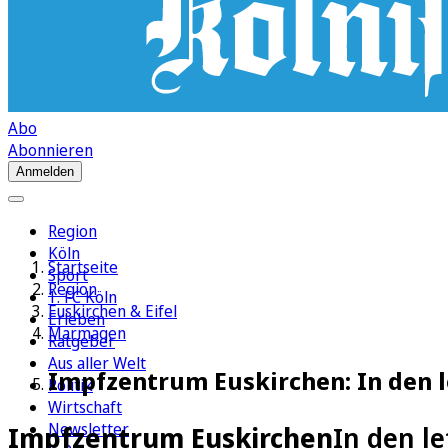
Abo
Abonnieren
Anmelden
Region
Köln
Startseite
Sport
Region
1. FC Köln
Euskirchen & Eifel
Erleben
Marmagen
Ratgeber
Aus aller Welt
Impfzentrum Euskirchen: In den l
Politik
Wirtschaft
Newsletter
Impfzentrum Euskirchen
In den l