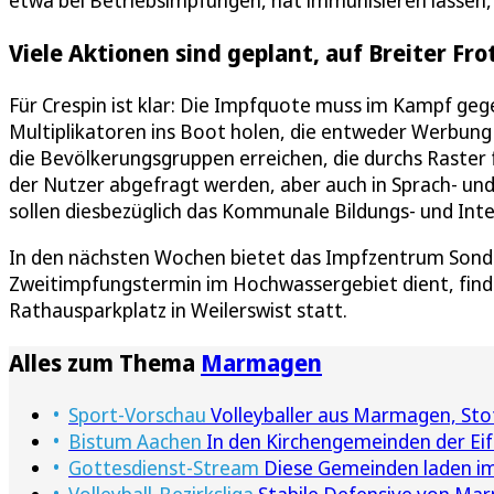
etwa bei Betriebsimpfungen, hat immunisieren lassen, i
Viele Aktionen sind geplant, auf Breiter Fr
Für Crespin ist klar: Die Impfquote muss im Kampf gegen
Multiplikatoren ins Boot holen, die entweder Werbung 
die Bevölkerungsgruppen erreichen, die durchs Raster f
der Nutzer abgefragt werden, aber auch in Sprach- u
sollen diesbezüglich das Kommunale Bildungs- und Inte
In den nächsten Wochen bietet das Impfzentrum Sonder
Zweitimpfungstermin im Hochwassergebiet dient, finde
Rathausparkplatz in Weilerswist statt.
Alles zum Thema
Marmagen
Sport-Vorschau
Volleyballer aus Marmagen, Stot
Bistum Aachen
In den Kirchengemeinden der Ei
Gottesdienst-Stream
Diese Gemeinden laden im 