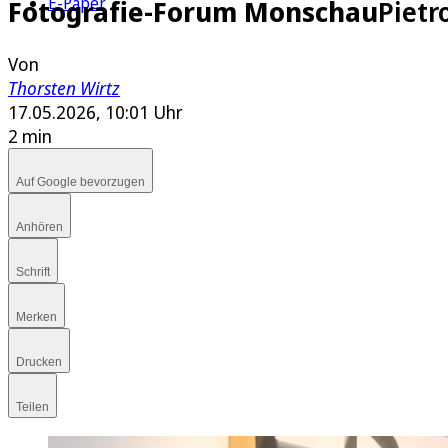
E-Paper
Fotografie-Forum Monschau
Pietr
Von
Thorsten Wirtz
17.05.2026, 10:01 Uhr
2 min
Auf Google bevorzugen
Anhören
Schrift
Merken
Drucken
Teilen