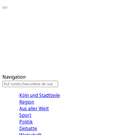
Meine KR
Meine Artikel
Meine Region
Meine Newsletter
Gewinnspiele
Mein Rundschau PLUS
Mein E-Paper
Navigation
Köln und Stadtteile
Region
Aus aller Welt
Sport
Politik
Debatte