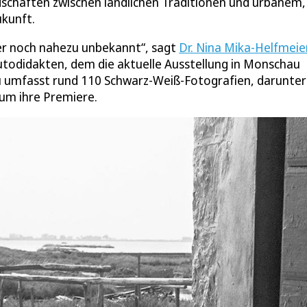
schaften zwischen ländlichen Traditionen und urbanem,
ukunft.
aber noch nahezu unbekannt“, sagt
Dr. Nina Mika-Helfmeier
utodidakten, dem die aktuelle Ausstellung in Monschau
u umfasst rund 110 Schwarz-Weiß-Fotografien, darunter
rum ihre Premiere.