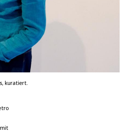
, kuratiert.
etro
 mit