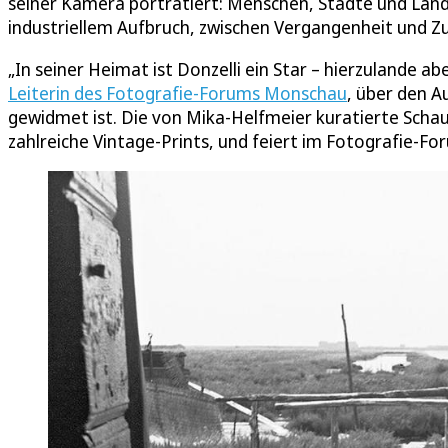
seiner Kamera porträtiert: Menschen, Städte und Land
industriellem Aufbruch, zwischen Vergangenheit und Z
„In seiner Heimat ist Donzelli ein Star – hierzulande 
Leiterin des Fotografie-Forums Monschau
, über den A
gewidmet ist. Die von Mika-Helfmeier kuratierte Scha
zahlreiche Vintage-Prints, und feiert im Fotografie-Fo