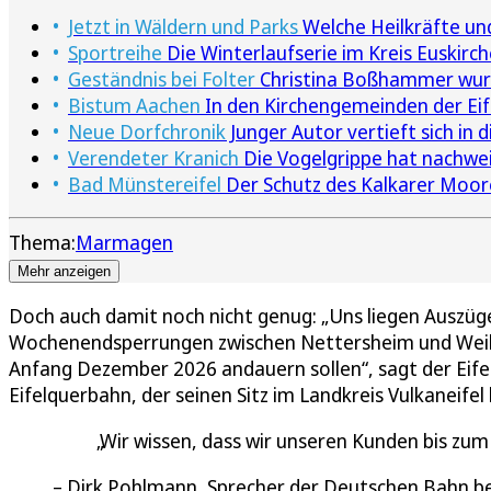
Jetzt in Wäldern und Parks
Welche Heilkräfte un
Sportreihe
Die Winterlaufserie im Kreis Euskirc
Geständnis bei Folter
Christina Boßhammer wurd
Bistum Aachen
In den Kirchengemeinden der Ei
Neue Dorfchronik
Junger Autor vertieft sich in
Verendeter Kranich
Die Vogelgrippe hat nachweis
Bad Münstereifel
Der Schutz des Kalkarer Moor
Thema:
Marmagen
Mehr anzeigen
Doch auch damit noch nicht genug: „Uns liegen Auszüg
Wochenendsperrungen zwischen Nettersheim und Weil
Anfang Dezember 2026 andauern sollen“, sagt der Eife
Eifelquerbahn, der seinen Sitz im Landkreis Vulkaneifel 
Wir wissen, dass wir unseren Kunden bis zum
Dirk Pohlmann, Sprecher der Deutschen Bahn be