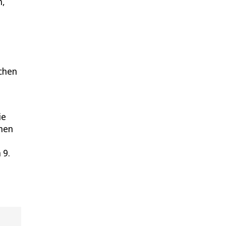
m,
schen
ie
chen
 9.