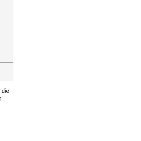
 die
s