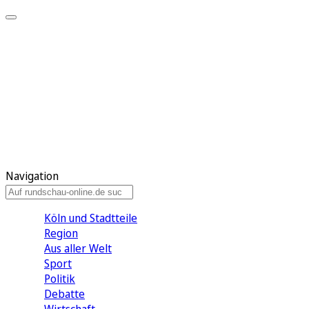
Meine KR
Meine Artikel
Meine Region
Meine Newsletter
Gewinnspiele
Mein Rundschau PLUS
Mein E-Paper
Navigation
Köln und Stadtteile
Region
Aus aller Welt
Sport
Politik
Debatte