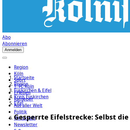
Abo
Abonnieren
Anmelden
Region
Köln
Startseite
Sport
Region
1. FC Köln
Euskirchen & Eifel
Erleben
Kreis Euskirchen
Ratgeber
Eifel
Aus aller Welt
Politik
Gesperrte Eifelstrecke: Selbst di
Wirtschaft
Newsletter