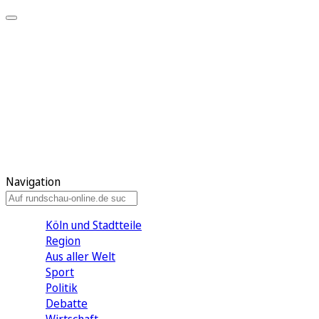
Meine KR
Meine Artikel
Meine Region
Meine Newsletter
Gewinnspiele
Mein Rundschau PLUS
Mein E-Paper
Navigation
Köln und Stadtteile
Region
Aus aller Welt
Sport
Politik
Debatte