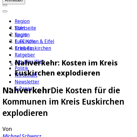
Anmelden
Region
Köln
Startseite
Sport
Region
1. FC Köln
Euskirchen & Eifel
Erleben
Kreis Euskirchen
Ratgeber
Nahverkehr: Kosten im Kreis
Aus aller Welt
Politik
Euskirchen explodieren
Wirtschaft
Newsletter
Nahverkehr
Die Kosten für die
E-Paper
Kommunen im Kreis Euskirchen
explodieren
Von
Michael Schwarz