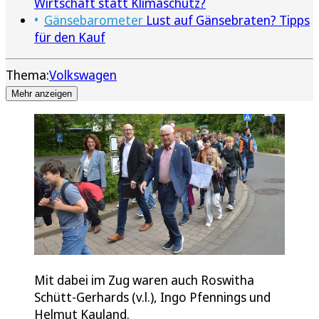
Wirtschaft statt Klimaschutz?
Gänsebarometer
Lust auf Gänsebraten? Tipps
für den Kauf
Thema:
Volkswagen
Mehr anzeigen
Mit dabei im Zug waren auch Roswitha
Schütt-Gerhards (v.l.), Ingo Pfennings und
Helmut Kauland.