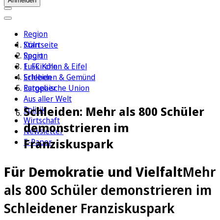
Anmelden
Region
Köln
Startseite
Sport
Region
1. FC Köln
Euskirchen & Eifel
Erleben
Schleiden & Gemünd
Ratgeber
Europäische Union
Aus aller Welt
Schleiden: Mehr als 800 Schüler
Politik
Wirtschaft
demonstrieren im
Newsletter
Franziskuspark
E-Paper
Für Demokratie und Vielfalt
Mehr
als 800 Schüler demonstrieren im
Schleidener Franziskuspark