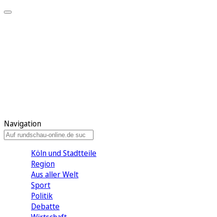
Meine KR
Meine Artikel
Meine Region
Meine Newsletter
Gewinnspiele
Mein Rundschau PLUS
Mein E-Paper
Navigation
Köln und Stadtteile
Region
Aus aller Welt
Sport
Politik
Debatte