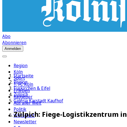
Abo
Abonnieren
Anmelden
Region
Köln
Startseite
Sport
Region
1. FC Köln
Euskirchen & Eifel
Erleben
Zülpich
Ratgeber
Galeria Karstadt Kaufhof
Aus aller Welt
Politik
Zülpich: Fiege-Logistikzentrum in 
Wirtschaft
Newsletter