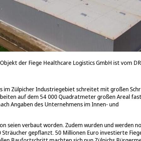
 Objekt der Fiege Healthcare Logistics GmbH ist vom
s im Zülpicher Industriegebiet schreitet mit großen Schr
 Arbeiten auf dem 54 000 Quadratmeter großen Areal fas
 nach Angaben des Unternehmens im Innen- und
ton seien verbaut worden. Zudem wurden und werden n
Sträucher gepflanzt. 50 Millionen Euro investierte Fieg
len Baufortschritt machten sich nun Zülpichs Bürgerme