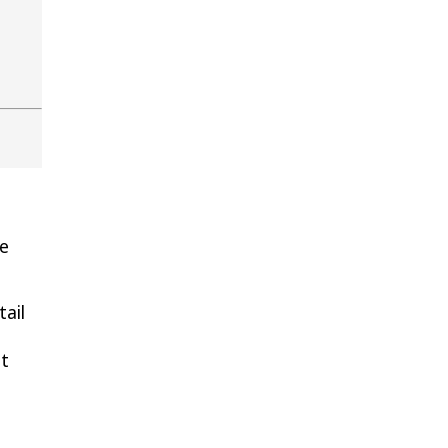
te
tail
zt