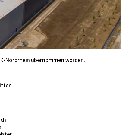
 DRK-Nordrhein übernommen worden.
itten
t
och
e
ister