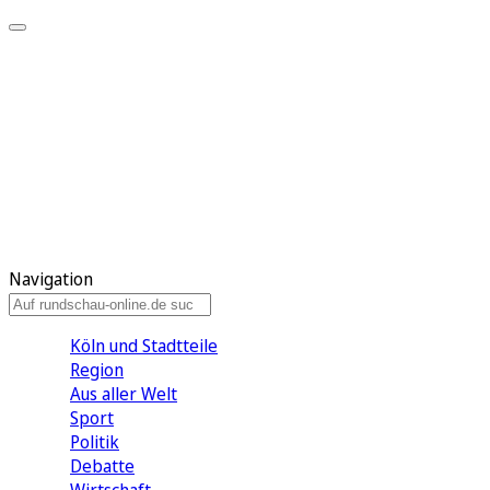
Meine KR
Meine Artikel
Meine Region
Meine Newsletter
Gewinnspiele
Mein Rundschau PLUS
Mein E-Paper
Navigation
Köln und Stadtteile
Region
Aus aller Welt
Sport
Politik
Debatte