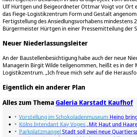
Ulf Hürtgen und Beigeordneter Ottmar Voigt vor Ort ein
das Fiege-Logistikzentrum Form und Gestalt angenomm
Fertigstellung des Ansiedlungsvorhabens mindestens 25
Bürgermeister Hürtgen in einer Pressemitteilung der St
Neuer Niederlassungsleiter
An der Baustellenbesichtigung habe auch der neue Nie
Managerin Birgit Wilde teilgenommen, heißt es in der M
Logistikzentrum. „Ich freue mich sehr auf die Herausf
Eigentlich ein anderer Plan
Alles zum Thema
Galeria Karstadt Kaufhof
Vorstellung im Schokoladenmuseum
Heino brin
Kölns Intendant Kay Voges
„Mit Haut und Haare
Parkplatzmangel
Stadt soll zwei neue Quartiers