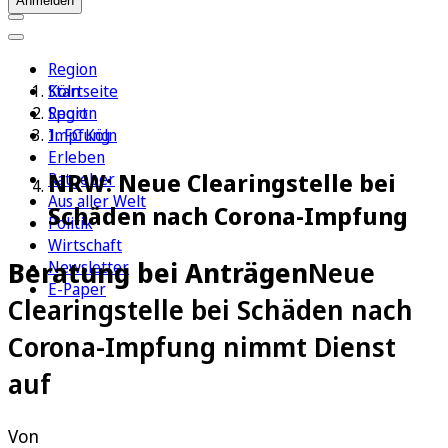
Anmelden
Region
Köln
Startseite
Sport
Region
1. FC Köln
Impfung
Erleben
NRW: Neue Clearingstelle bei
Ratgeber
Aus aller Welt
Schäden nach Corona-Impfung
Politik
Wirtschaft
Beratung bei Anträgen
Neue
Newsletter
E-Paper
Clearingstelle bei Schäden nach
Corona-Impfung nimmt Dienst
auf
Von