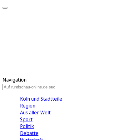
Meine KR
Meine Artikel
Meine Region
Meine Newsletter
Gewinnspiele
Mein Rundschau PLUS
Mein E-Paper
Navigation
Köln und Stadtteile
Region
Aus aller Welt
Sport
Politik
Debatte