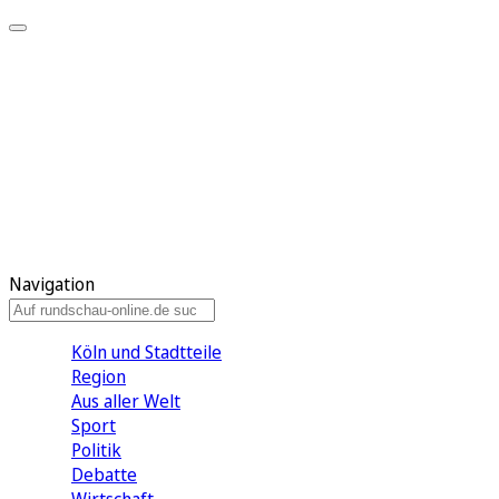
Meine KR
Meine Artikel
Meine Region
Meine Newsletter
Gewinnspiele
Mein Rundschau PLUS
Mein E-Paper
Navigation
Köln und Stadtteile
Region
Aus aller Welt
Sport
Politik
Debatte