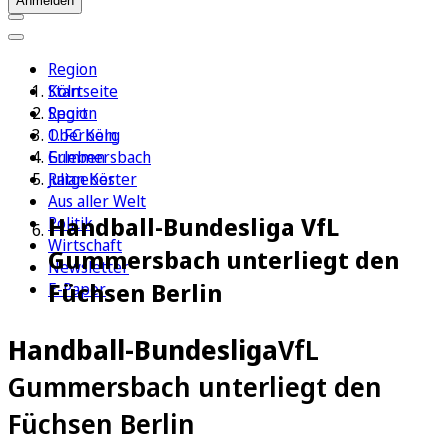
Anmelden
Region
Köln
Startseite
Sport
Region
1. FC Köln
Oberberg
Erleben
Gummersbach
Ratgeber
Julian Köster
Aus aller Welt
Handball-Bundesliga VfL
Politik
Wirtschaft
Gummersbach unterliegt den
Newsletter
Füchsen Berlin
E-Paper
Handball-Bundesliga
VfL
Gummersbach unterliegt den
Füchsen Berlin