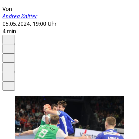
Von
Andrea Knitter
05.05.2024, 19:00 Uhr
4 min
Auf Google bevorzugen
Anhören
Schrift
Merken
Drucken
Teilen