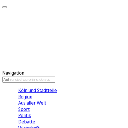
Meine KR
Meine Artikel
Meine Region
Meine Newsletter
Gewinnspiele
Mein Rundschau PLUS
Mein E-Paper
Navigation
Köln und Stadtteile
Region
Aus aller Welt
Sport
Politik
Debatte