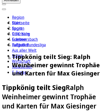
Anmelden
Region
Köln
Startseite
Sport
Region
1. FC Köln
Oberberg
Erleben
Gummersbach
Ratgeber
Fußball-Bundesliga
Aus aller Welt
Tippkönig teilt Sieg: Ralph
Politik
Wirtschaft
Weinheimer gewinnt Trophäe
Newsletter
und Karten für Max Giesinger
E-Paper
Tippkönig teilt Sieg
Ralph
Weinheimer gewinnt Trophäe
und Karten für Max Giesinger