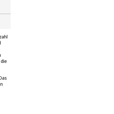
zahl
d
n
 die
Das
on