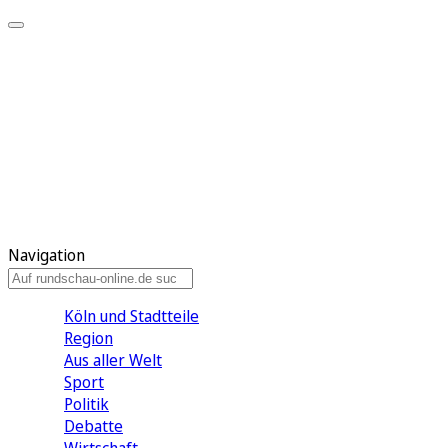
Meine KR
Meine Artikel
Meine Region
Meine Newsletter
Gewinnspiele
Mein Rundschau PLUS
Mein E-Paper
Navigation
Köln und Stadtteile
Region
Aus aller Welt
Sport
Politik
Debatte