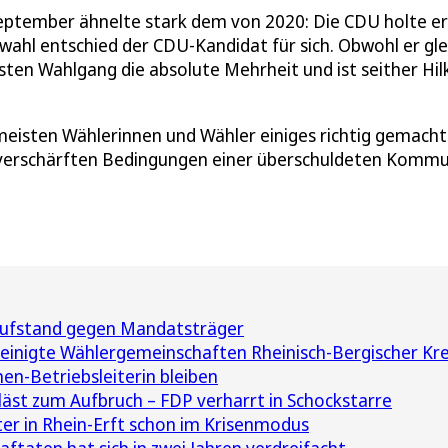
eptember ähnelte stark dem von 2020: Die CDU holte e
ahl entschied der CDU-Kandidat für sich. Obwohl er gle
ten Wahlgang die absolute Mehrheit und ist seither Hil
 meisten Wählerinnen und Wähler einiges richtig gemacht
n verschärften Bedingungen einer überschuldeten Komm
 Aufstand gegen Mandatsträger
reinigte Wählergemeinschaften Rheinisch-Bergischer Kre
en-Betriebsleiterin bleiben
läst zum Aufbruch – FDP verharrt in Schockstarre
r in Rhein-Erft schon im Krisenmodus