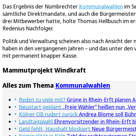
Das Ergebnis der Nümbrechter
Kommunalwahlen
im S
sämtliche Direktmandate, und auch die Bürgermeisterw
drei Mitbewerber hatte, holte Thomas Hellbusch im ers
Redenius Nachfolger.
Politik und Verwaltung scheinen also nach Ansicht der
haben in den vergangenen Jahren – und das unter de
mit permanent knapper Kasse.
Mammutprojekt Windkraft
Alles zum Thema
Kommunalwahlen
Reden zu viele mit?
Grüne in Rhein-Erft planen
Neustart geplant
„Freie Wähler“ heißen nun „Ve
Kölner OB rudert zurück
Andrea Blome soll Bühn
Landtagswahl
Ehrenvorsitzender in Rhein-Erft b
Geld fehlt, Haushalt blockiert
Neue Bürgermeiste