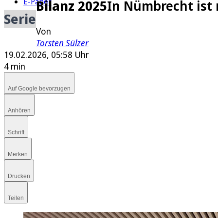
E-Paper
Bilanz 2025
In Nümbrecht ist 
Serie
Von
Torsten Sülzer
19.02.2026, 05:58 Uhr
4 min
Auf Google bevorzugen
Anhören
Schrift
Merken
Drucken
Teilen