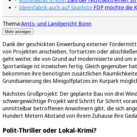
Kriminalität in Köln
Zahl der rechtsextremen Stra
Ideenfabrik auch auf Sparliste
FDP möchte die Ki
Thema:
Amts- und Landgericht Bonn
Mehr anzeigen
Dank der geschickten Einwerbung externer Fördermitte
von Projekten anschieben, fortsetzen oder abschließe
geht weiter, die von Grund auf modernisierte und um 
Sportanlage ist inzwischen fertig. Gleich gegenüber h
bekommen ihre benötigten zusätzlichen Räumlichkeit
Grundsanierung des Minigolfplatzes im Kurpark möglic
Nächstes Großprojekt: Der geplante Bau von drei Wi
schwergewichtige Projekt wird Schritt für Schritt vor
unmittelbar betroffenen Anwohnern gibt, die sich ang
Hundert Metern Abstand von ihrem Zuhause ihre Ged
Polit-Thriller oder Lokal-Krimi?