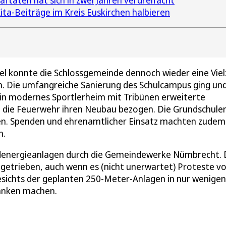
ftaten hat sich in zwei Jahren verdreifacht
ta-Beiträge im Kreis Euskirchen halbieren
l konnte die Schlossgemeinde dennoch wieder eine Viel
n. Die umfangreiche Sanierung des Schulcampus ging un
ein modernes Sportlerheim mit Tribünen erweiterte
at die Feuerwehr ihren Neubau bezogen. Die Grundschule
en. Spenden und ehrenamtlicher Einsatz machten zudem
h.
ndenergieanlagen durch die Gemeindewerke Nümbrecht. 
angetrieben, auch wenn es (nicht unerwartet) Proteste v
esichts der geplanten 250-Meter-Anlagen in nur wenigen
anken machen.