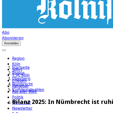
Abo
Abonnieren
Anmelden
Region
Köln
Startseite
Sport
Region
1. FC Köln
Oberberg
Erleben
Nümbrecht
Ratgeber
Kommunalwahlen
Aus aller Welt
Politik
Bilanz 2025: In Nümbrecht ist ruh
Wirtschaft
Newsletter