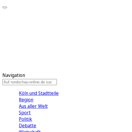
Meine KR
Meine Artikel
Meine Region
Meine Newsletter
Gewinnspiele
Mein Rundschau PLUS
Mein E-Paper
Navigation
Köln und Stadtteile
Region
Aus aller Welt
Sport
Politik
Debatte