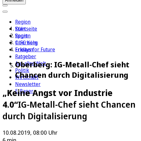
Anmelden
Region
Köln
Startseite
Sport
Region
1. FC Köln
Oberberg
Erleben
Fridays for Future
Ratgeber
Oberberg: IG-Metall-Chef sieht
Aus aller Welt
Politik
Chancen durch Digitalisierung
Wirtschaft
Newsletter
„Keine Angst vor Industrie
E-Paper
4.0“
IG-Metall-Chef sieht Chancen
durch Digitalisierung
10.08.2019, 08:00 Uhr
6 min