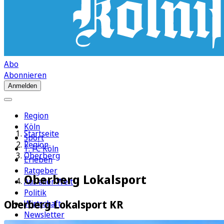
Abo
Abonnieren
Anmelden
Region
Köln
Startseite
Sport
Region
1. FC Köln
Oberberg
Erleben
Ratgeber
Oberberg Lokalsport
Aus aller Welt
Politik
Oberberg Lokalsport KR
Wirtschaft
Newsletter