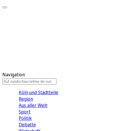
Meine KR
Meine Artikel
Meine Region
Meine Newsletter
Gewinnspiele
Mein Rundschau PLUS
Mein E-Paper
Navigation
Köln und Stadtteile
Region
Aus aller Welt
Sport
Politik
Debatte