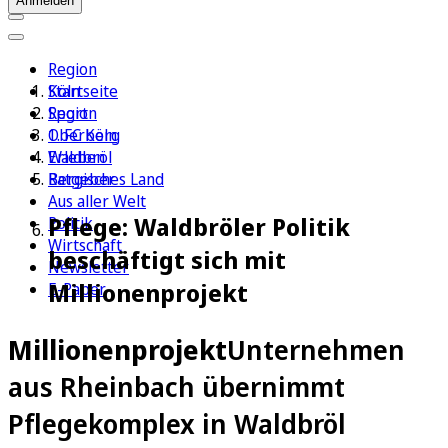
Anmelden
Region
Köln
Startseite
Sport
Region
1. FC Köln
Oberberg
Erleben
Waldbröl
Ratgeber
Bergisches Land
Aus aller Welt
Pflege: Waldbröler Politik
Politik
Wirtschaft
beschäftigt sich mit
Newsletter
Millionenprojekt
E-Paper
Millionenprojekt
Unternehmen
aus Rheinbach übernimmt
Pflegekomplex in Waldbröl