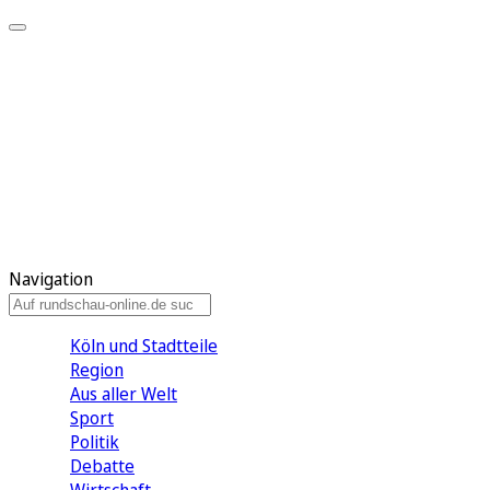
Meine KR
Meine Artikel
Meine Region
Meine Newsletter
Gewinnspiele
Mein Rundschau PLUS
Mein E-Paper
Navigation
Köln und Stadtteile
Region
Aus aller Welt
Sport
Politik
Debatte