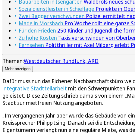
Bauarbeiten in Isengarten
Waldbröls neues Sch
Sozialdienstleister in Schieflage
Projekte in Ober
Zwei Bagger verschwunden
Polizei ermittelt na
Made in Morsbach
Pro Woche rollt eine ganze S
Für den Frieden
250 Kinder und Jugendliche form
Zu hohe Kosten
Taxis verschwinden von Oberber
Fernsehen
Politthriller mit Axel Milberg erlebt
Themen:
Westdeutscher Rundfunk
ARD
Mehr anzeigen
Dafür muss nun das Eichener Nachbarschaftsbüro weiche
integrative Stadtteilarbeit
mit den Schwerpunkten Fami
geleistet. Diese Zeitung schrieb damals von einem „M
Stadt zur mietfreien Nutzung angeboten.
„Im vergangenen Jahr aber wurde das Gebäude von ein
Kreissprecher Philipp Ising. Danach sei die Entscheidu
Eigentümerin verlangt nun eine reguläre Miete, was de