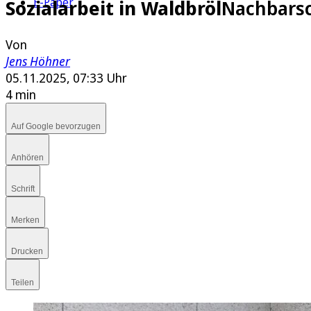
E-Paper
Sozialarbeit in Waldbröl
Nachbarsc
Von
Jens Höhner
05.11.2025, 07:33 Uhr
4 min
Auf Google bevorzugen
Anhören
Schrift
Merken
Drucken
Teilen