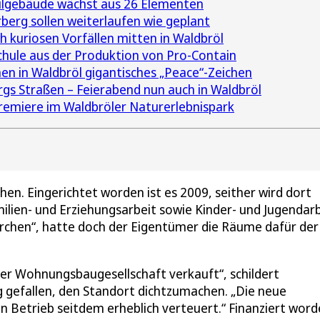
ulgebäude wächst aus 26 Elementen
berg sollen weiterlaufen wie geplant
ch kuriosen Vorfällen mitten in Waldbröl
chule aus der Produktion von Pro-Contain
en in Waldbröl gigantisches „Peace“-Zeichen
gs Straßen – Feierabend nun auch in Waldbröl
 Premiere im Waldbröler Naturerlebnispark
n. Eingerichtet worden ist es 2009, seither wird dort
lien- und Erziehungsarbeit sowie Kinder- und Jugendarb
ärchen“, hatte doch der Eigentümer die Räume dafür der
er Wohnungsbaugesellschaft verkauft“, schildert
ng gefallen, den Standort dichtzumachen. „Die neue
n Betrieb seitdem erheblich verteuert.“ Finanziert word