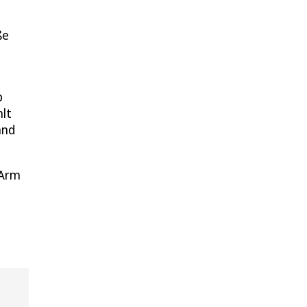
ße
b
hlt
and
 Arm