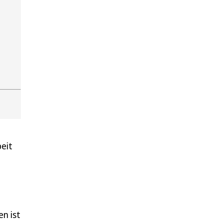
eit
en ist