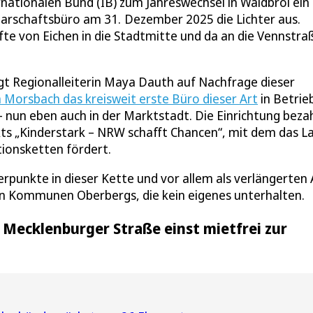
nationalen Bund (IB) zum Jahreswechsel in Waldbröl ein
arschaftsbüro am 31. Dezember 2025 die Lichter aus.
fte von Eichen in die Stadtmitte und da an die Vennstra
gt Regionalleiterin Maya Dauth auf Nachfrage dieser
n Morsbach das kreisweit erste Büro dieser Art
in Betrie
 nun eben auch in der Marktstadt. Die Einrichtung beza
jekts „Kinderstark – NRW schafft Chancen“, mit dem das L
ionsketten fördert.
erpunkte in dieser Kette und vor allem als verlängerten
un Kommunen Oberbergs, die kein eigenes unterhalten.
 Mecklenburger Straße einst mietfrei zur