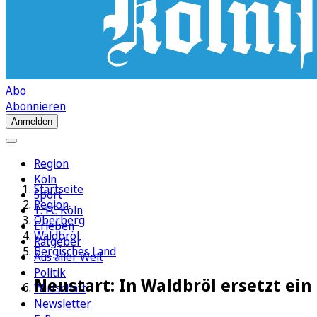
Abo
Abonnieren
Anmelden
Region
Köln
Startseite
Sport
Region
1. FC Köln
Oberberg
Erleben
Waldbröl
Ratgeber
Bergisches Land
Aus aller Welt
Politik
Neustart: In Waldbröl ersetzt ei
Wirtschaft
Newsletter