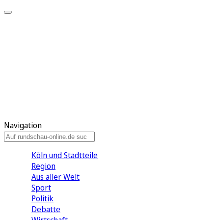
Meine KR
Meine Artikel
Meine Region
Meine Newsletter
Gewinnspiele
Mein Rundschau PLUS
Mein E-Paper
Navigation
Köln und Stadtteile
Region
Aus aller Welt
Sport
Politik
Debatte