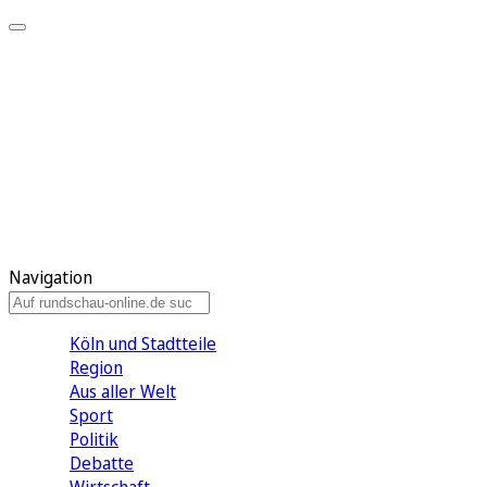
Meine KR
Meine Artikel
Meine Region
Meine Newsletter
Gewinnspiele
Mein Rundschau PLUS
Mein E-Paper
Navigation
Köln und Stadtteile
Region
Aus aller Welt
Sport
Politik
Debatte