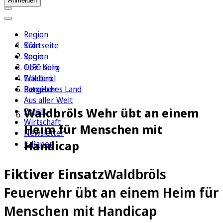
Anmelden
Region
Köln
Startseite
Sport
Region
1. FC Köln
Oberberg
Erleben
Waldbröl
Ratgeber
Bergisches Land
Aus aller Welt
Waldbröls Wehr übt an einem
Politik
Wirtschaft
Heim für Menschen mit
Newsletter
Handicap
E-Paper
Fiktiver Einsatz
Waldbröls
Feuerwehr übt an einem Heim für
Menschen mit Handicap