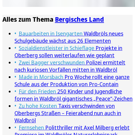
Alles zum Thema
Bergisches Land
Bauarbeiten in Isengarten
Waldbröls neues
Schulgebäude wächst aus 26 Elementen
Sozialdienstleister in Schieflage
Projekte in
Oberberg sollen weiterlaufen wie geplant
Zwei Bagger verschwunden
Polizei ermittelt
nach kuriosen Vorfällen mitten in Waldbröl
Made in Morsbach
Pro Woche rollt eine ganze
Schule aus der Produktion von Pro-Contain
Für den Frieden
250 Kinder und Jugendliche
formen in Waldbröl gigantisches „Peace“-Zeichen
Zu hohe Kosten
Taxis verschwinden von
Oberbergs Straßen – Feierabend nun auch in
Waldbröl
Fernsehen
Politthriller mit Axel Milberg erlebt
Premiere im Waldbröler Naturerlebnispark