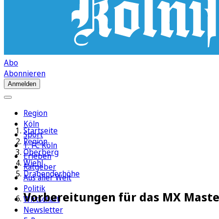
Abo
Abonnieren
Anmelden
Region
Köln
Startseite
Sport
Region
1. FC Köln
Oberberg
Erleben
Wiehl
Ratgeber
Drabenderhöhe
Aus aller Welt
Politik
Vorbereitungen für das MX Master
Wirtschaft
Newsletter