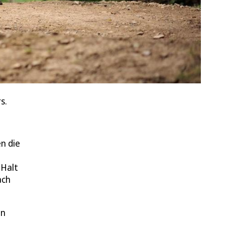
s.
n die
 Halt
ach
en