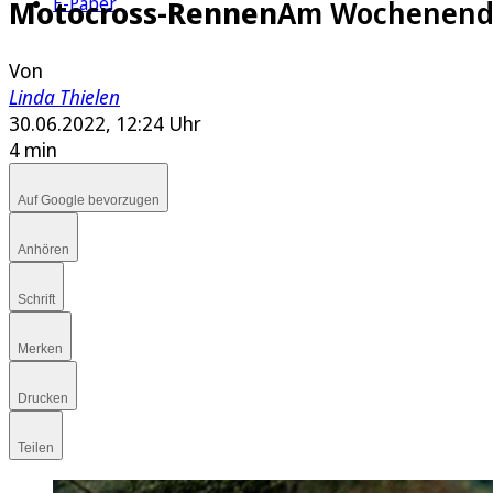
E-Paper
Motocross-Rennen
Am Wochenende 
Von
Linda Thielen
30.06.2022, 12:24 Uhr
4 min
Auf Google bevorzugen
Anhören
Schrift
Merken
Drucken
Teilen