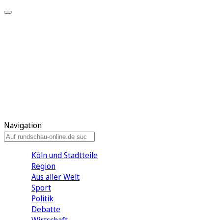
Meine KR
Meine Artikel
Meine Region
Meine Newsletter
Gewinnspiele
Mein Rundschau PLUS
Mein E-Paper
Navigation
Köln und Stadtteile
Region
Aus aller Welt
Sport
Politik
Debatte