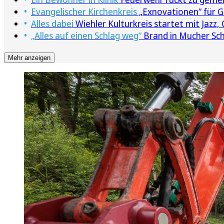
Evangelischer Kirchenkreis
„Exnovationen“ für 
Alles dabei
Wiehler Kulturkreis startet mit Jazz
„Alles auf einen Schlag weg“
Brand in Mucher Sch
Mehr anzeigen