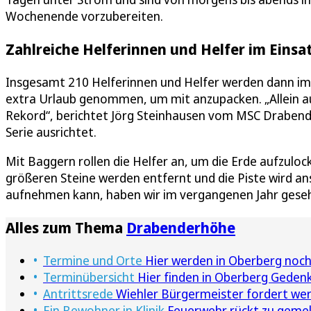
Wochenende vorzubereiten.
Zahlreiche Helferinnen und Helfer im Einsa
Insgesamt 210 Helferinnen und Helfer werden dann im Ei
extra Urlaub genommen, um mit anzupacken. „Allein au
Rekord“, berichtet Jörg Steinhausen vom MSC Draben
Serie ausrichtet.
Mit Baggern rollen die Helfer an, um die Erde aufzulo
größeren Steine werden entfernt und die Piste wird an
aufnehmen kann, haben wir im vergangenen Jahr geseh
Alles zum Thema
Drabenderhöhe
Termine und Orte
Hier werden in Oberberg noc
Terminübersicht
Hier finden in Oberberg Geden
Antrittsrede
Wiehler Bürgermeister fordert w
Ein Bewohner in Klinik
Feuerwehr rückt zu geme