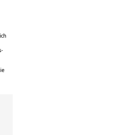
ich
s-
ie