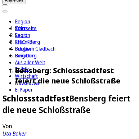
Anmelden
Region
Köln
Startseite
Sport
Region
1. FC Köln
Rhein-Berg
Erleben
Bergisch Gladbach
Ratgeber
Bensberg
Aus aller Welt
Bensberg: Schlossstadtfest
Politik
Wirtschaft
feiert die neue Schloßstraße
Newsletter
E-Paper
Schlossstadtfest
Bensberg feiert
die neue Schloßstraße
Von
Uta Böker