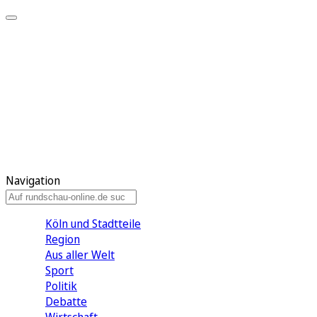
Meine KR
Meine Artikel
Meine Region
Meine Newsletter
Gewinnspiele
Mein Rundschau PLUS
Mein E-Paper
Navigation
Köln und Stadtteile
Region
Aus aller Welt
Sport
Politik
Debatte