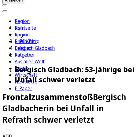
Anmelden
Region
Köln
Startseite
Sport
Region
1. FC Köln
Rhein-Berg
Erleben
Bergisch Gladbach
Ratgeber
Refrath
Aus aller Welt
Bergisch Gladbach: 53-Jährige bei
Politik
Wirtschaft
Unfall schwer verletzt
Newsletter
E-Paper
Frontalzusammenstoß
Bergisch
Gladbacherin bei Unfall in
Refrath schwer verletzt
Von