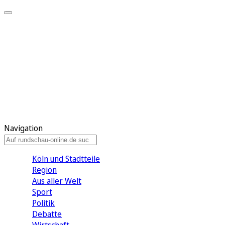
Meine KR
Meine Artikel
Meine Region
Meine Newsletter
Gewinnspiele
Mein Rundschau PLUS
Mein E-Paper
Navigation
Köln und Stadtteile
Region
Aus aller Welt
Sport
Politik
Debatte