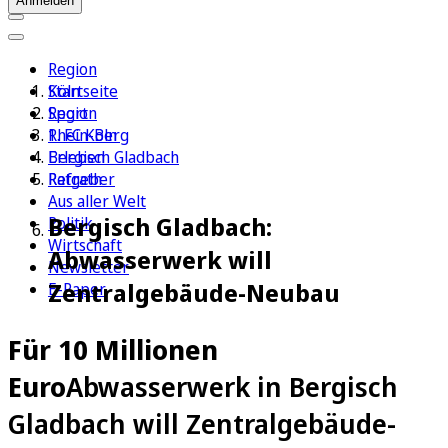
Anmelden
Region
Köln
Startseite
Sport
Region
1. FC Köln
Rhein-Berg
Erleben
Bergisch Gladbach
Ratgeber
Refrath
Aus aller Welt
Bergisch Gladbach:
Politik
Wirtschaft
Abwasserwerk will
Newsletter
Zentralgebäude-Neubau
E-Paper
Für 10 Millionen
Euro
Abwasserwerk in Bergisch
Gladbach will Zentralgebäude-