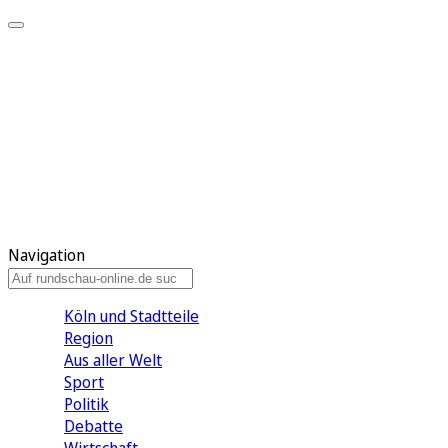
Meine KR
Meine Artikel
Meine Region
Meine Newsletter
Gewinnspiele
Mein Rundschau PLUS
Mein E-Paper
Navigation
Köln und Stadtteile
Region
Aus aller Welt
Sport
Politik
Debatte