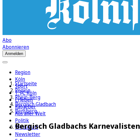
Abo
Abonnieren
Anmelden
Region
Köln
Startseite
Sport
Region
1. FC Köln
Rhein-Berg
Erleben
Bergisch Gladbach
Ratgeber
Bensberg
Aus aller Welt
Politik
Bergisch Gladbachs Karnevalisten 
Wirtschaft
Newsletter