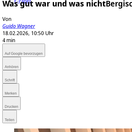
E-Paper
Was gut war und was nicht
Bergis
Von
Guido Wagner
18.02.2026, 10:50 Uhr
4 min
Auf Google bevorzugen
Anhören
Schrift
Merken
Drucken
Teilen