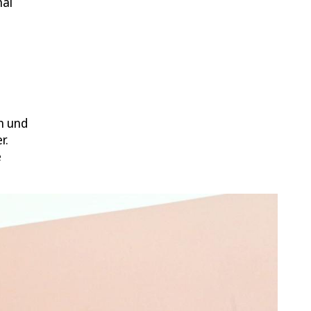
mal
n und
r.
e