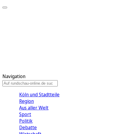
Meine KR
Meine Artikel
Meine Region
Meine Newsletter
Gewinnspiele
Mein Rundschau PLUS
Mein E-Paper
Navigation
Köln und Stadtteile
Region
Aus aller Welt
Sport
Politik
Debatte