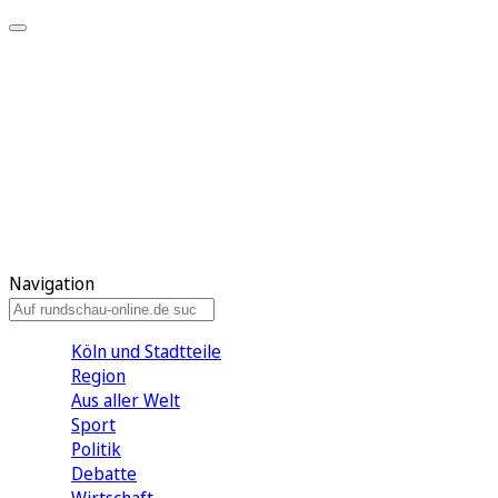
Meine KR
Meine Artikel
Meine Region
Meine Newsletter
Gewinnspiele
Mein Rundschau PLUS
Mein E-Paper
Navigation
Köln und Stadtteile
Region
Aus aller Welt
Sport
Politik
Debatte