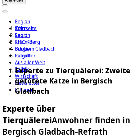
Anmelden
Region
Köln
Startseite
Sport
Region
1. FC Köln
Rhein-Berg
Erleben
Bergisch Gladbach
Ratgeber
Refrath
Aus aller Welt
Experte zu Tierquälerei: Zweite
Politik
Wirtschaft
getötete Katze in Bergisch
Newsletter
Gladbach
E-Paper
Experte über
Tierquälerei
Anwohner finden in
Bergisch Gladbach-Refrath