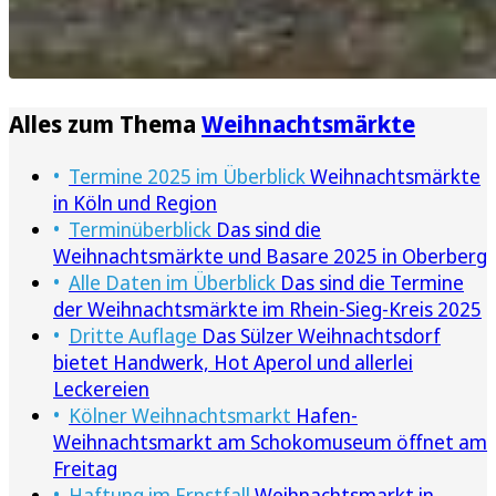
Alles zum Thema
Weihnachtsmärkte
Termine 2025 im Überblick
Weihnachtsmärkte
in Köln und Region
Terminüberblick
Das sind die
Weihnachtsmärkte und Basare 2025 in Oberberg
Alle Daten im Überblick
Das sind die Termine
der Weihnachtsmärkte im Rhein-Sieg-Kreis 2025
Dritte Auflage
Das Sülzer Weihnachtsdorf
bietet Handwerk, Hot Aperol und allerlei
Leckereien
Kölner Weihnachtsmarkt
Hafen-
Weihnachtsmarkt am Schokomuseum öffnet am
Freitag
Haftung im Ernstfall
Weihnachtsmarkt in