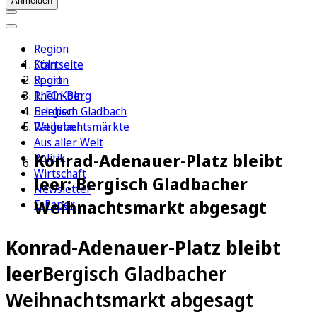
Anmelden
Region
Köln
Startseite
Sport
Region
1. FC Köln
Rhein-Berg
Erleben
Bergisch Gladbach
Ratgeber
Weihnachtsmärkte
Aus aller Welt
Konrad-Adenauer-Platz bleibt
Politik
Wirtschaft
leer: Bergisch Gladbacher
Newsletter
Weihnachtsmarkt abgesagt
E-Paper
Konrad-Adenauer-Platz bleibt
leer
Bergisch Gladbacher
Weihnachtsmarkt abgesagt