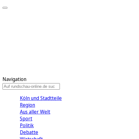
Meine KR
Meine Artikel
Meine Region
Meine Newsletter
Gewinnspiele
Mein Rundschau PLUS
Mein E-Paper
Navigation
Köln und Stadtteile
Region
Aus aller Welt
Sport
Politik
Debatte