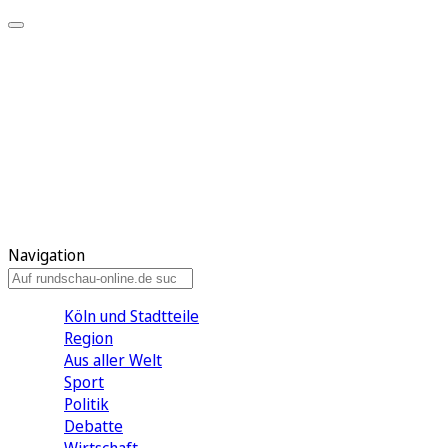
Meine KR
Meine Artikel
Meine Region
Meine Newsletter
Gewinnspiele
Mein Rundschau PLUS
Mein E-Paper
Navigation
Köln und Stadtteile
Region
Aus aller Welt
Sport
Politik
Debatte