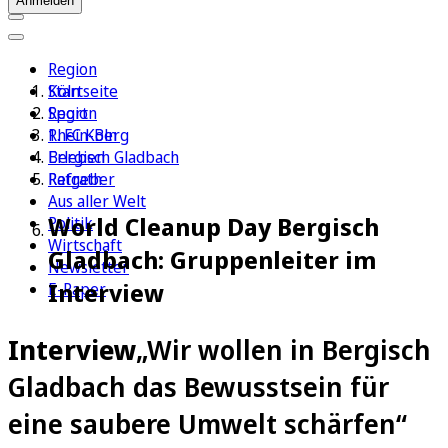
Anmelden
Region
Köln
Startseite
Sport
Region
1. FC Köln
Rhein-Berg
Erleben
Bergisch Gladbach
Ratgeber
Refrath
Aus aller Welt
World Cleanup Day Bergisch
Politik
Wirtschaft
Gladbach: Gruppenleiter im
Newsletter
Interview
E-Paper
Interview
„Wir wollen in Bergisch
Gladbach das Bewusstsein für
eine saubere Umwelt schärfen“