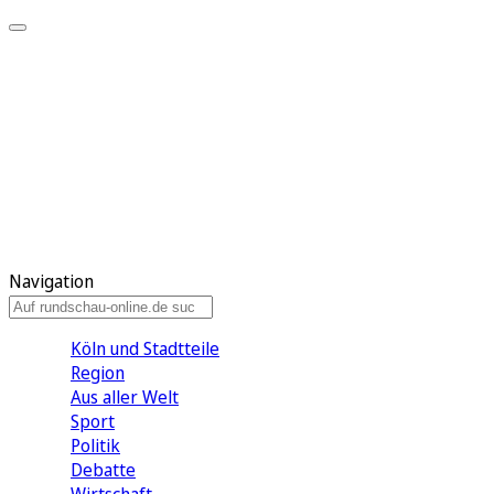
Meine KR
Meine Artikel
Meine Region
Meine Newsletter
Gewinnspiele
Mein Rundschau PLUS
Mein E-Paper
Navigation
Köln und Stadtteile
Region
Aus aller Welt
Sport
Politik
Debatte