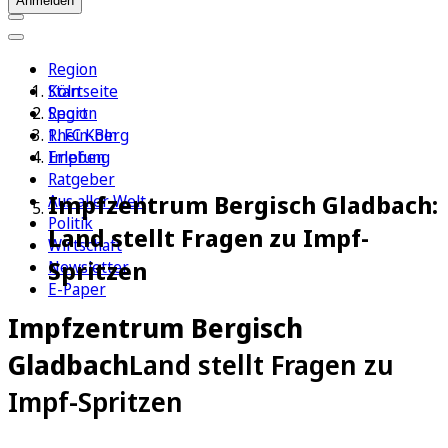
Anmelden
Region
Köln
Startseite
Sport
Region
1. FC Köln
Rhein-Berg
Erleben
Impfung
Ratgeber
Impfzentrum Bergisch Gladbach:
Aus aller Welt
Politik
Land stellt Fragen zu Impf-
Wirtschaft
Spritzen
Newsletter
E-Paper
Impfzentrum Bergisch
Gladbach
Land stellt Fragen zu
Impf-Spritzen