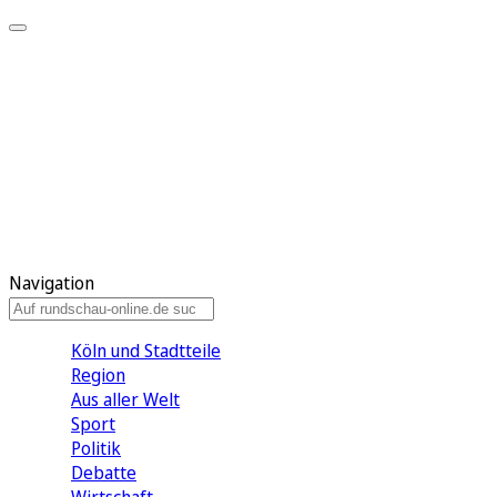
Meine KR
Meine Artikel
Meine Region
Meine Newsletter
Gewinnspiele
Mein Rundschau PLUS
Mein E-Paper
Navigation
Köln und Stadtteile
Region
Aus aller Welt
Sport
Politik
Debatte