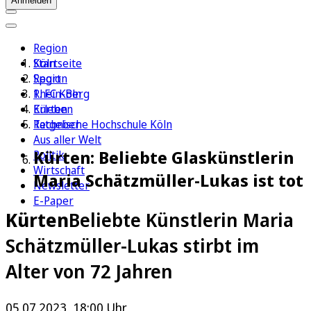
Anmelden
Region
Köln
Startseite
Sport
Region
1. FC Köln
Rhein-Berg
Erleben
Kürten
Ratgeber
Technische Hochschule Köln
Aus aller Welt
Kürten: Beliebte Glaskünstlerin
Politik
Wirtschaft
Maria Schätzmüller-Lukas ist tot
Newsletter
E-Paper
Kürten
Beliebte Künstlerin Maria
Schätzmüller-Lukas stirbt im
Alter von 72 Jahren
05.07.2023, 18:00 Uhr