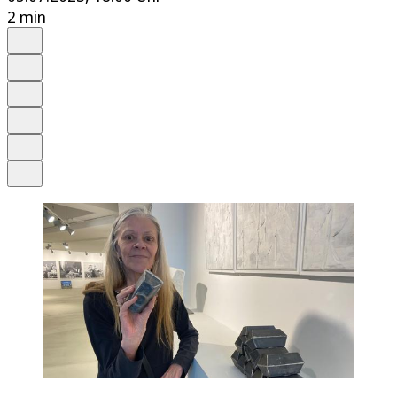
2 min
Auf Google bevorzugen
Anhören
Schrift
Merken
Drucken
Teilen