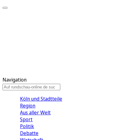
Meine KR
Meine Artikel
Meine Region
Meine Newsletter
Gewinnspiele
Mein Rundschau PLUS
Mein E-Paper
Navigation
Köln und Stadtteile
Region
Aus aller Welt
Sport
Politik
Debatte