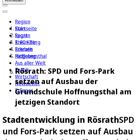
Anmelden
Region
Köln
Startseite
Sport
Region
1. FC Köln
Rhein-Berg
Erleben
Rösrath
Ratgeber
Hoffnungsthal
Aus aller Welt
Rösrath: SPD und Fors-Park
Politik
Wirtschaft
setzen auf Ausbau der
Newsletter
Grundschule Hoffnungsthal am
E-Paper
jetzigen Standort
Stadtentwicklung in Rösrath
SPD
und Fors-Park setzen auf Ausbau