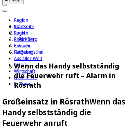
Anmelden
Region
Köln
Startseite
Sport
Region
1. FC Köln
Rhein-Berg
Erleben
Rösrath
Ratgeber
Hoffnungsthal
Aus aller Welt
Wenn das Handy selbstständig
Politik
Wirtschaft
die Feuerwehr ruft – Alarm in
Newsletter
Rösrath
E-Paper
Großeinsatz in Rösrath
Wenn das
Handy selbstständig die
Feuerwehr anruft