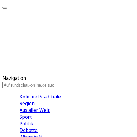
Meine KR
Meine Artikel
Meine Region
Meine Newsletter
Gewinnspiele
Mein Rundschau PLUS
Mein E-Paper
Navigation
Köln und Stadtteile
Region
Aus aller Welt
Sport
Politik
Debatte