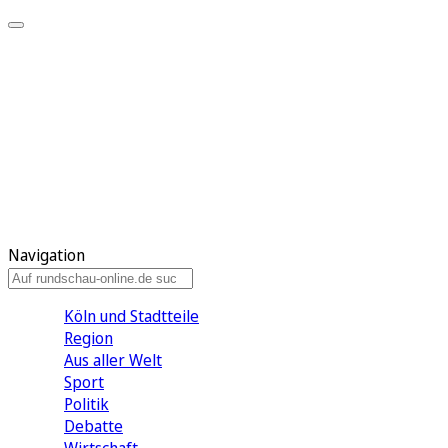
Meine KR
Meine Artikel
Meine Region
Meine Newsletter
Gewinnspiele
Mein Rundschau PLUS
Mein E-Paper
Navigation
Köln und Stadtteile
Region
Aus aller Welt
Sport
Politik
Debatte