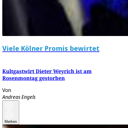
Viele Kölner Promis bewirtet
Kultgastwirt Dieter Weyrich ist am
Rosenmontag gestorben
Von
Andreas Engels
Merken