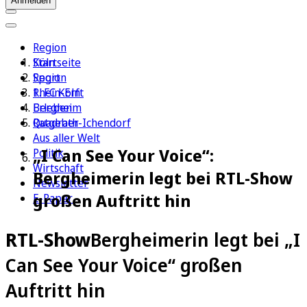
Anmelden
Region
Köln
Startseite
Sport
Region
1. FC Köln
Rhein-Erft
Erleben
Bergheim
Ratgeber
Quadrath-Ichendorf
Aus aller Welt
„I Can See Your Voice“:
Politik
Wirtschaft
Bergheimerin legt bei RTL-Show
Newsletter
großen Auftritt hin
E-Paper
RTL-Show
Bergheimerin legt bei „I
Can See Your Voice“ großen
Auftritt hin