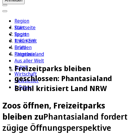
Anmelden
Region
Köln
Startseite
Sport
Region
1. FC Köln
Rhein-Erft
Erleben
Brühl
Ratgeber
Phantasialand
Aus aller Welt
Freizeitparks bleiben
Politik
Wirtschaft
geschlossen: Phantasialand
Newsletter
Brühl kritisiert Land NRW
E-Paper
Zoos öffnen, Freizeitparks
bleiben zu
Phantasialand fordert
zügige Öffnungsperspektive