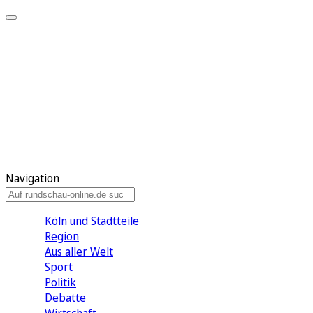
Meine KR
Meine Artikel
Meine Region
Meine Newsletter
Gewinnspiele
Mein Rundschau PLUS
Mein E-Paper
Navigation
Köln und Stadtteile
Region
Aus aller Welt
Sport
Politik
Debatte