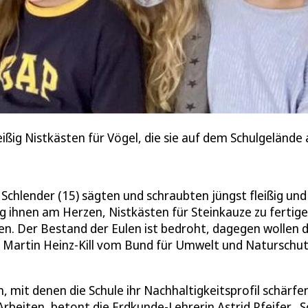
ißig Nistkästen für Vögel, die sie auf dem Schulgelände
 Schlender (15) sägten und schraubten jüngst fleißig und
g ihnen am Herzen, Nistkästen für Steinkauze zu fertige
en. Der Bestand der Eulen ist bedroht, dagegen wollen d
on Martin Heinz-Kill vom Bund für Umwelt und Naturschu
n, mit denen die Schule ihr Nachhaltigkeitsprofil schärfen 
beiten, betont die Erdkunde-Lehrerin Astrid Pfeifer. „S