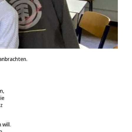
 anbrachten.
n,
ie
tz
will.
o