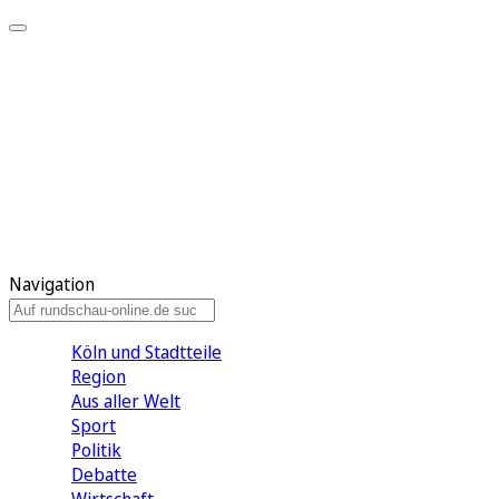
Meine KR
Meine Artikel
Meine Region
Meine Newsletter
Gewinnspiele
Mein Rundschau PLUS
Mein E-Paper
Navigation
Köln und Stadtteile
Region
Aus aller Welt
Sport
Politik
Debatte