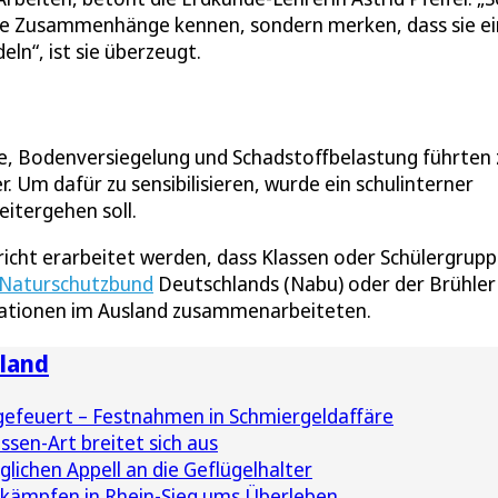
sche Zusammenhänge kennen, sondern merken, dass sie e
ln“, ist sie überzeugt.
ise, Bodenversiegelung und Schadstoffbelastung führten 
r. Um dafür zu sensibilisieren, wurde ein schulinterner
eitergehen soll.
richt erarbeitet werden, dass Klassen oder Schülergrup
Naturschutzbund
Deutschlands (Nabu) oder der Brühler
sationen im Ausland zusammenarbeiteten.
land
 gefeuert – Festnahmen in Schmiergeldaffäre
ssen-Art breitet sich aus
glichen Appell an die Geflügelhalter
kämpfen in Rhein-Sieg ums Überleben