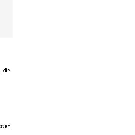
, die
ebten