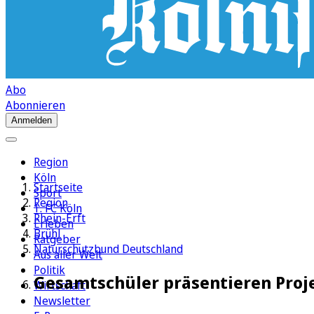
Abo
Abonnieren
Anmelden
Region
Köln
Startseite
Sport
Region
1. FC Köln
Rhein-Erft
Erleben
Brühl
Ratgeber
Naturschutzbund Deutschland
Aus aller Welt
Politik
Gesamtschüler präsentieren Proje
Wirtschaft
Newsletter