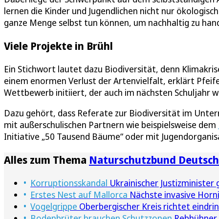
lernen die Kinder und Jugendlichen nicht nur ökologi
ganze Menge selbst tun können, um nachhaltig zu hande
Viele Projekte in Brühl
Ein Stichwort lautet dazu Biodiversität, denn Klimakr
einem enormen Verlust der Artenvielfalt, erklärt Pfeife
Wettbewerb initiiert, der auch im nächsten Schuljahr w
Dazu gehört, dass Referate zur Biodiversität im Unter
mit außerschulischen Partnern wie beispielsweise dem
Initiative „50 Tausend Bäume“ oder mit Jugendorgani
Alles zum Thema
Naturschutzbund Deutsch
Korruptionsskandal
Ukrainischer Justizminister
Erstes Nest auf Mallorca
Nächste invasive Horni
Vogelgrippe
Oberbergischer Kreis richtet eindrin
Bodenbrüter brauchen Schutzzonen
Rebhühner 