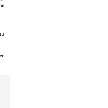
ine
zu
pen