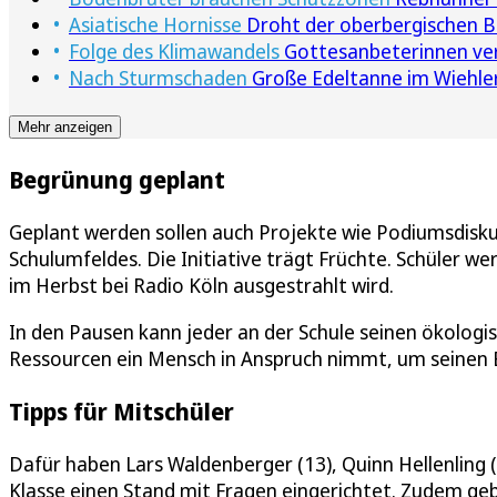
Asiatische Hornisse
Droht der oberbergischen B
Folge des Klimawandels
Gottesanbeterinnen verb
Nach Sturmschaden
Große Edeltanne im Wiehler
Mehr anzeigen
Begrünung geplant
Geplant werden sollen auch Projekte wie Podiumsdisk
Schulumfeldes. Die Initiative trägt Früchte. Schüler
im Herbst bei Radio Köln ausgestrahlt wird.
In den Pausen kann jeder an der Schule seinen ökologis
Ressourcen ein Mensch in Anspruch nimmt, um seinen 
Tipps für Mitschüler
Dafür haben Lars Waldenberger (13), Quinn Hellenling (
Klasse einen Stand mit Fragen eingerichtet. Zudem gebe