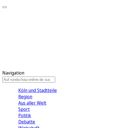
Meine KR
Meine Artikel
Meine Region
Meine Newsletter
Gewinnspiele
Mein Rundschau PLUS
Mein E-Paper
Navigation
Köln und Stadtteile
Region
Aus aller Welt
Sport
Politik
Debatte