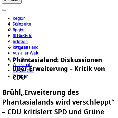
Anmelden
Region
Köln
Startseite
Sport
Region
1. FC Köln
Rhein-Erft
Erleben
Brühl
Ratgeber
Phantasialand
Aus aller Welt
Phantasialand: Diskussionen
Politik
Wirtschaft
über Erweiterung – Kritik von
Newsletter
CDU
E-Paper
Brühl
„Erweiterung des
Phantasialands wird verschleppt“
– CDU kritisiert SPD und Grüne