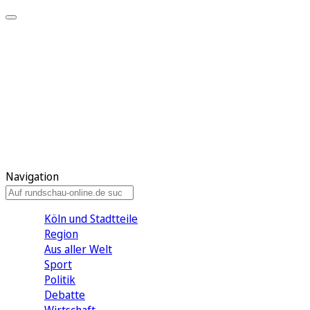
Meine KR
Meine Artikel
Meine Region
Meine Newsletter
Gewinnspiele
Mein Rundschau PLUS
Mein E-Paper
Navigation
Köln und Stadtteile
Region
Aus aller Welt
Sport
Politik
Debatte