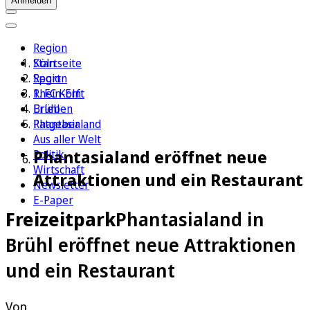
Anmelden
Region
Köln
Startseite
Sport
Region
1. FC Köln
Rhein-Erft
Erleben
Brühl
Ratgeber
Phantasialand
Aus aller Welt
Phantasialand eröffnet neue
Politik
Wirtschaft
Attraktionen und ein Restaurant
Newsletter
E-Paper
Freizeitpark
Phantasialand in
Brühl eröffnet neue Attraktionen
und ein Restaurant
Von