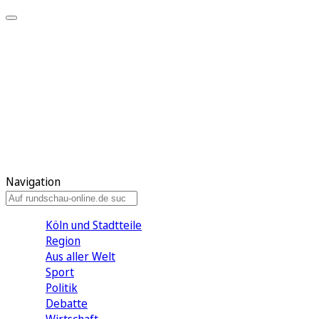
Meine KR
Meine Artikel
Meine Region
Meine Newsletter
Gewinnspiele
Mein Rundschau PLUS
Mein E-Paper
Navigation
Köln und Stadtteile
Region
Aus aller Welt
Sport
Politik
Debatte