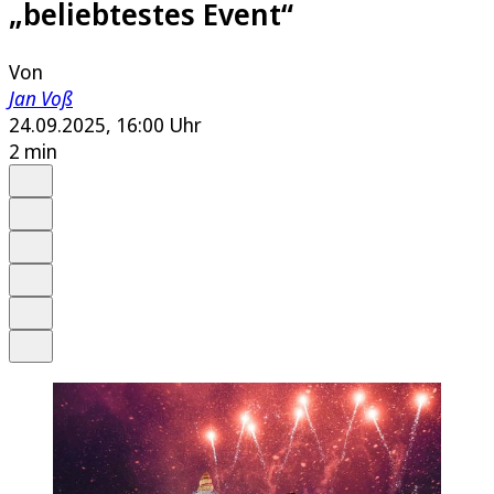
„beliebtestes Event“
Von
Jan Voß
24.09.2025, 16:00 Uhr
2 min
Auf Google bevorzugen
Anhören
Schrift
Merken
Drucken
Teilen