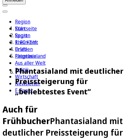
Anmelden
Region
Köln
Startseite
Sport
Region
1. FC Köln
Rhein-Erft
Erleben
Brühl
Ratgeber
Phantasialand
Aus aller Welt
Phantasialand mit deutlicher
Politik
Wirtschaft
Preissteigerung für
Newsletter
„beliebtestes Event“
E-Paper
Auch für
Frühbucher
Phantasialand mit
deutlicher Preissteigerung für