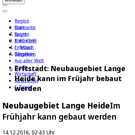
Anmelden
Region
Köln
Startseite
Sport
Region
1. FC Köln
Rhein-Erft
Erleben
Erftstadt
Ratgeber
Bliesheim
Aus aller Welt
Erftstadt: Neubaugebiet Lange
Politik
Wirtschaft
Heide kann im Früjahr bebaut
Newsletter
werden
E-Paper
Neubaugebiet Lange Heide
Im
Frühjahr kann gebaut werden
14.12.2016, 02:43 Uhr