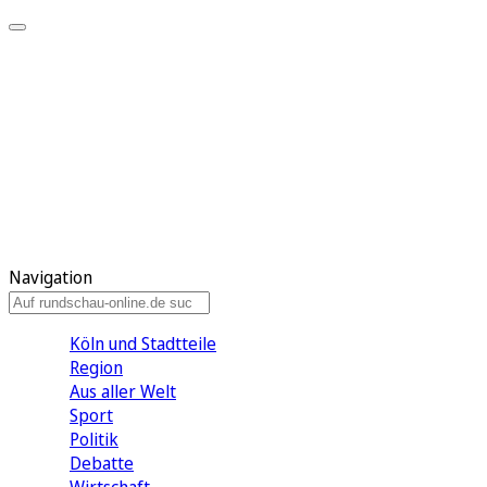
Meine KR
Meine Artikel
Meine Region
Meine Newsletter
Gewinnspiele
Mein Rundschau PLUS
Mein E-Paper
Navigation
Köln und Stadtteile
Region
Aus aller Welt
Sport
Politik
Debatte