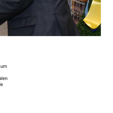
g um
alen
de