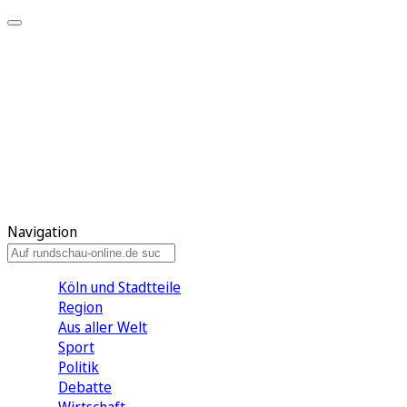
Meine KR
Meine Artikel
Meine Region
Meine Newsletter
Gewinnspiele
Mein Rundschau PLUS
Mein E-Paper
Navigation
Köln und Stadtteile
Region
Aus aller Welt
Sport
Politik
Debatte