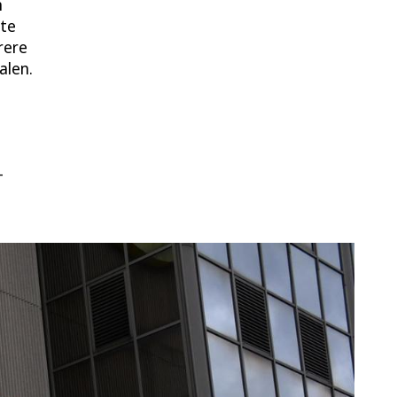
n
lte
rere
alen.
–