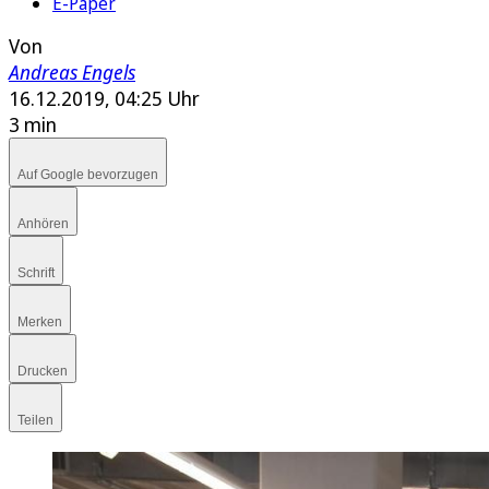
E-Paper
Von
Andreas Engels
16.12.2019, 04:25 Uhr
3 min
Auf Google bevorzugen
Anhören
Schrift
Merken
Drucken
Teilen