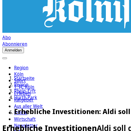
Abo
Abonnieren
Anmelden
Region
Köln
Startseite
Sport
Region
1. FC Köln
Rhein-Erft
Erleben
Hürth Park
Ratgeber
Aus aller Welt
Erhebliche Investitionen: Aldi so
Politik
Wirtschaft
Newsletter
Erhebliche Investitionen
Aldi soll