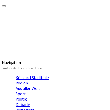
Meine KR
Meine Artikel
Meine Region
Meine Newsletter
Gewinnspiele
Mein Rundschau PLUS
Mein E-Paper
Navigation
Köln und Stadtteile
Region
Aus aller Welt
Sport
Politik
Debatte