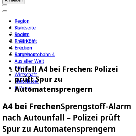
Anmelden
Region
Köln
Startseite
Sport
Region
1. FC Köln
Rhein-Erft
Erleben
Frechen
Ratgeber
Bundesautobahn 4
Aus aller Welt
Unfall A4 bei Frechen: Polizei
Politik
Wirtschaft
prüft Spur zu
Newsletter
Automatensprengern
E-Paper
A4 bei Frechen
Sprengstoff-Alarm
nach Autounfall – Polizei prüft
Spur zu Automatensprengern