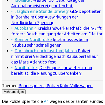
Autobahnmeisterei geboten hat
„Täglich eine Stunde Umweg“
GLS-Depotleiter
in Bornheim über Auswirkungen der
Nordbrücken-Sperrung
Autobahn 4
Kreishandwerkerschaft Rhein-Erft
fordert Beschleunigung der Arbeiten am Eifeltor
Bonner Nordbrücke
Jetzt muss es beim
Neubau sehr schnell gehen
Durchbruch nach fast fünf Jahren
Polizei
nimmt drei Verdächtige nach Raubüberfall auf
das Mare Atlantico fest
Nordbrücke
„Die Frage ist, inwiefern man
bereit ist, die Planung zu überdenken“
Themen:
Bundespolizei
Polizei Köln
Volkswagen
Mehr anzeigen
Die Polizei sperrte die
A4
wegen des brisanten Fundes