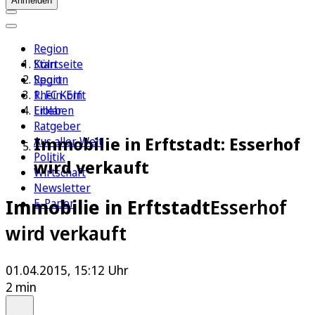
Anmelden
Region
Köln
Startseite
Sport
Region
1. FC Köln
Rhein-Erft
Erleben
Liblar
Ratgeber
Immobilie in Erftstadt: Esserhof
Aus aller Welt
Politik
wird verkauft
Wirtschaft
Newsletter
Immobilie in Erftstadt
Esserhof
E-Paper
wird verkauft
01.04.2015, 15:12 Uhr
2 min
Auf Google bevorzugen