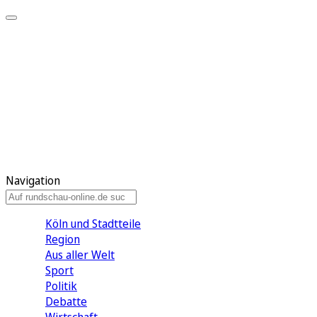
Meine KR
Meine Artikel
Meine Region
Meine Newsletter
Gewinnspiele
Mein Rundschau PLUS
Mein E-Paper
Navigation
Köln und Stadtteile
Region
Aus aller Welt
Sport
Politik
Debatte