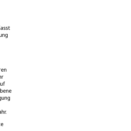
fasst
hung
ren
hr
auf
ebene
igung
hr.
te