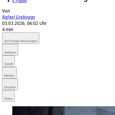
E-Paper
Von
Rafael Greboggy
03.03.2026, 06:02 Uhr
4 min
Auf Google bevorzugen
Anhören
Schrift
Merken
Drucken
Teilen