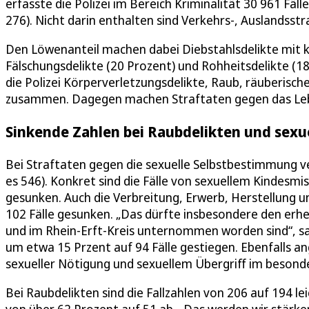
erfasste die Polizei im Bereich Kriminalität 30 961 Fäl
276). Nicht darin enthalten sind Verkehrs-, Auslandsst
Den Löwenanteil machen dabei Diebstahlsdelikte mit 
Fälschungsdelikte (20 Prozent) und Rohheitsdelikte (1
die Polizei Körperverletzungsdelikte, Raub, räuberis
zusammen. Dagegen machen Straftaten gegen das Leben
Sinkende Zahlen bei Raubdelikten und sexu
Bei Straftaten gegen die sexuelle Selbstbestimmung ver
es 546). Konkret sind die Fälle von sexuellem Kindesm
gesunken. Auch die Verbreitung, Erwerb, Herstellung u
102 Fälle gesunken. „Das dürfte insbesondere den erh
und im Rhein-Erft-Kreis unternommen worden sind“, sa
um etwa 15 Przent auf 94 Fälle gestiegen. Ebenfalls a
sexueller Nötigung und sexuellem Übergriff im besonde
Bei Raubdelikten sind die Fallzahlen von 206 auf 194 l