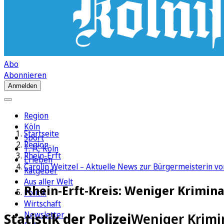
Abo
Abonnieren
Anmelden
Region
Köln
Startseite
Sport
Region
1. FC Köln
Rhein-Erft
Erleben
Carolin Weitzel – Aktuelle News zur Bürgermeisterin vo
Ratgeber
Aus aller Welt
Rhein-Erft-Kreis: Weniger Krimina
Politik
Wirtschaft
Newsletter
Statistik der Polizei
Weniger Krimin