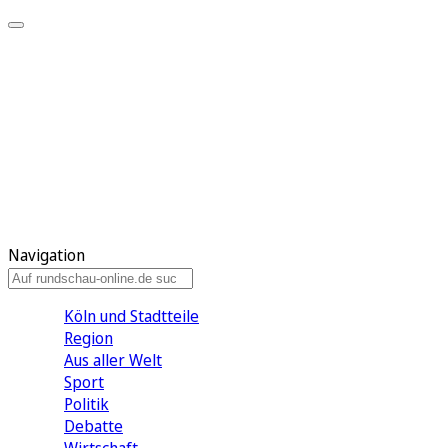
Meine KR
Meine Artikel
Meine Region
Meine Newsletter
Gewinnspiele
Mein Rundschau PLUS
Mein E-Paper
Navigation
Köln und Stadtteile
Region
Aus aller Welt
Sport
Politik
Debatte