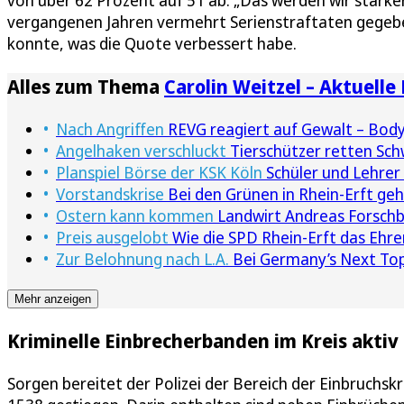
von über 62 Prozent auf 51 ab. „Das werden wir stärker
vergangenen Jahren vermehrt Serienstraftaten gegeben h
konnte, was die Quote verbessert habe.
Alles zum Thema
Carolin Weitzel – Aktuell
Nach Angriffen
REVG reagiert auf Gewalt – Body
Angelhaken verschluckt
Tierschützer retten Sch
Planspiel Börse der KSK Köln
Schüler und Lehrer
Vorstandskrise
Bei den Grünen in Rhein-Erft geh
Ostern kann kommen
Landwirt Andreas Forschb
Preis ausgelobt
Wie die SPD Rhein-Erft das Ehre
Zur Belohnung nach L.A.
Bei Germany’s Next Topm
Mehr anzeigen
Kriminelle Einbrecherbanden im Kreis aktiv
Sorgen bereitet der Polizei der Bereich der Einbruchskr