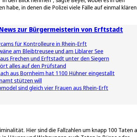
 in den Blick nehmen“, sagte Beyer, wobei es in den
abe, in denen die Polizei viele Fälle auf einmal klären
e News zur Bürgermeisterin von Erftstadt
cams für Kontrolleure in Rhein-Erft
wäne am Bleibtreusee und am Liblarer See
 aus Frechen und Erftstadt unter den Siegern
ört alles auf den Prüfstand
ach aus Bornheim hat 1100 Hühner eingestallt
namt stützen will
odel sind gleich vier Frauen aus Rhein-Erft
iminalität. Hier sind die Fallzahlen um knapp 100 Taten 