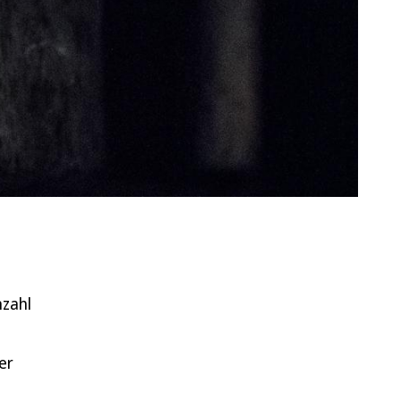
nzahl
er