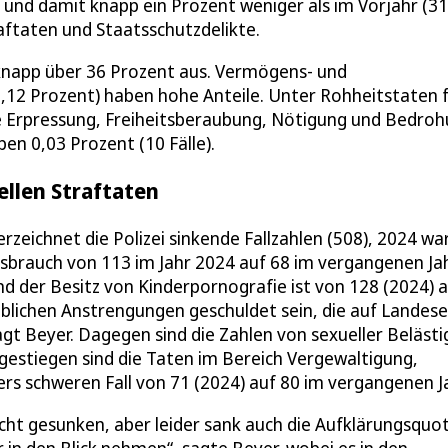
le und damit knapp ein Prozent weniger als im Vorjahr (31
raftaten und Staatsschutzdelikte.
knapp über 36 Prozent aus. Vermögens- und
8,12 Prozent) haben hohe Anteile. Unter Rohheitstaten 
che Erpressung, Freiheitsberaubung, Nötigung und Bedro
 0,03 Prozent (10 Fälle).
ellen Straftaten
zeichnet die Polizei sinkende Fallzahlen (508), 2024 wa
issbrauch von 113 im Jahr 2024 auf 68 im vergangenen Ja
nd der Besitz von Kinderpornografie ist von 128 (2024) 
eblichen Anstrengungen geschuldet sein, die auf Landes
gt Beyer. Dagegen sind die Zahlen von sexueller Beläst
ngestiegen sind die Taten im Bereich Vergewaltigung,
rs schweren Fall von 71 (2024) auf 80 im vergangenen Ja
eicht gesunken, aber leider sank auch die Aufklärungsquo