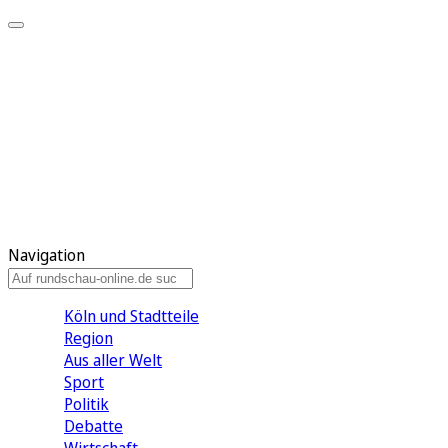
Meine KR
Meine Artikel
Meine Region
Meine Newsletter
Gewinnspiele
Mein Rundschau PLUS
Mein E-Paper
Navigation
Köln und Stadtteile
Region
Aus aller Welt
Sport
Politik
Debatte