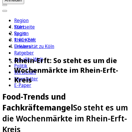
Anmelden
Region
Köln
Startseite
Sport
Region
1. FC Köln
Rhein-Erft
Erleben
Universität zu Köln
Ratgeber
Rhein-Erft: So steht es um die
Aus aller Welt
Politik
Wochenmärkte im Rhein-Erft-
Wirtschaft
Kreis
Newsletter
E-Paper
Food-Trends und
Fachkräftemangel
So steht es um
die Wochenmärkte im Rhein-Erft-
Kreis