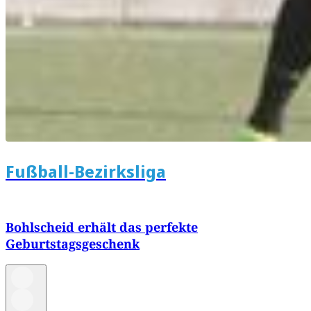
Fußball-Bezirksliga
Bohlscheid erhält das perfekte
Geburtstagsgeschenk