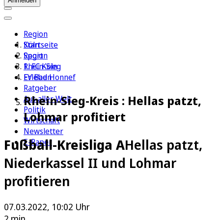
Anmelden
Region
Köln
Startseite
Sport
Region
1. FC Köln
Rhein-Sieg
Erleben
FV Bad Honnef
Ratgeber
Rhein-Sieg-Kreis : Hellas patzt,
Aus aller Welt
Politik
Lohmar profitiert
Wirtschaft
Newsletter
Fußball-Kreisliga A
Hellas patzt,
E-Paper
Niederkassel II und Lohmar
profitieren
07.03.2022, 10:02 Uhr
2 min