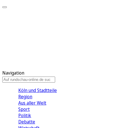
Meine KR
Meine Artikel
Meine Region
Meine Newsletter
Gewinnspiele
Mein Rundschau PLUS
Mein E-Paper
Navigation
Köln und Stadtteile
Region
Aus aller Welt
Sport
Politik
Debatte