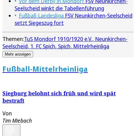
Vor dem Derby in Mondorf
FSV Neunkirchen-
Seelscheid winkt die Tabellenführung
Fußball-Landesliga
FSV Neunkirchen-Seelscheid
setzt Siegeszug fort
Themen:
TuS Mondorf 1910/1920 e.V.
Neunkirchen-
Seelscheid
1. FC Spich
Spich
Mittelrheinliga
Mehr anzeigen
Fußball-Mittelrheinliga
Siegburg belohnt sich früh und wird spät
bestraft
Von
Tim Miebach