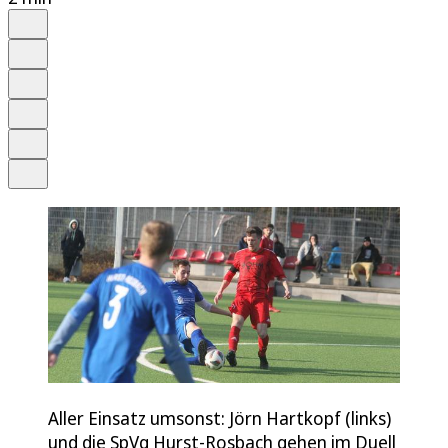
Auf Google bevorzugen
Anhören
Schrift
Merken
Drucken
Teilen
Aller Einsatz umsonst: Jörn Hartkopf (links)
und die SpVg Hurst-Rosbach gehen im Duell